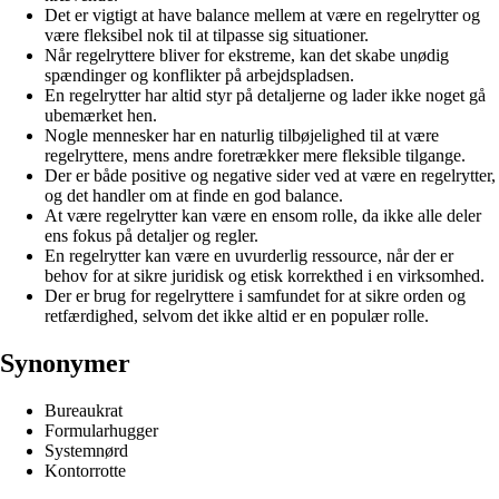
Det er vigtigt at have balance mellem at være en regelrytter og
være fleksibel nok til at tilpasse sig situationer.
Når regelryttere bliver for ekstreme, kan det skabe unødig
spændinger og konflikter på arbejdspladsen.
En regelrytter har altid styr på detaljerne og lader ikke noget gå
ubemærket hen.
Nogle mennesker har en naturlig tilbøjelighed til at være
regelryttere, mens andre foretrækker mere fleksible tilgange.
Der er både positive og negative sider ved at være en regelrytter,
og det handler om at finde en god balance.
At være regelrytter kan være en ensom rolle, da ikke alle deler
ens fokus på detaljer og regler.
En regelrytter kan være en uvurderlig ressource, når der er
behov for at sikre juridisk og etisk korrekthed i en virksomhed.
Der er brug for regelryttere i samfundet for at sikre orden og
retfærdighed, selvom det ikke altid er en populær rolle.
Synonymer
Bureaukrat
Formularhugger
Systemnørd
Kontorrotte