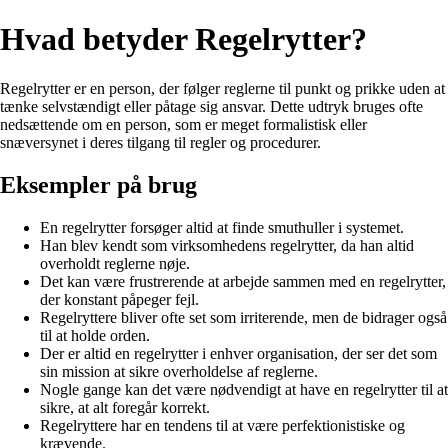
Hvad betyder Regelrytter?
Regelrytter er en person, der følger reglerne til punkt og prikke uden at
tænke selvstændigt eller påtage sig ansvar. Dette udtryk bruges ofte
nedsættende om en person, som er meget formalistisk eller
snæversynet i deres tilgang til regler og procedurer.
Eksempler på brug
En regelrytter forsøger altid at finde smuthuller i systemet.
Han blev kendt som virksomhedens regelrytter, da han altid
overholdt reglerne nøje.
Det kan være frustrerende at arbejde sammen med en regelrytter,
der konstant påpeger fejl.
Regelryttere bliver ofte set som irriterende, men de bidrager også
til at holde orden.
Der er altid en regelrytter i enhver organisation, der ser det som
sin mission at sikre overholdelse af reglerne.
Nogle gange kan det være nødvendigt at have en regelrytter til at
sikre, at alt foregår korrekt.
Regelryttere har en tendens til at være perfektionistiske og
krævende.