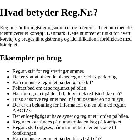
Hvad betyder Reg.Nr.?
Reg.nr. står for registreringsnummer og refererer til det nummer, der
identificerer et køretøj i Danmark. Dette nummer er unikt for hvert
køretøj og bruges til registrering og identifikation i forbindelse med
køretøjet.
Eksempler på brug
Reg.nr. står for registreringsnummer.
Det er vigtigt at kende bilens reg.nr. ved fx parkering.
Kan du huske reg.nr.et på den gamle bil?
Politiet bad om at se reg.nr.et på bilen.
Har du reg.nr.et på den bil, du vil tjekke historikken på?
Husk at skrive reg.nr.et ned, når du bestiller en tid til syn.
Der er en belønning for information om en bil med reg.nr.
ABC123.
Det er lovpligtigt at have synet og reg.nr.et i orden på bilen.
Reg.nr.et kan findes på nummerpladen bag på køretøjet.
Reg.nr. skal oplyses, når man indberetter en skade til
forsikringen.
Kan du huske reg.nr.et på den bil, vi så i går?