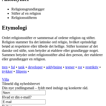
Religionsgrundlægger
Stifter af en religion
Religionsstifterm
Etymologi
Ordet religionsstifter er sammensat af ordene religion og stifter.
Religion stammer fra det latinske ord religio, hvilket oprindeligt
betød at respektere eller tilbede det hellige. Stifter kommer af det
danske ord stifte, som betyder at etablere eller grundlægge noget.
Sammen betyder ordet religionsstifter altså den person, der etablerer
eller grundlægger en religion.
tren
•
ful
•
tank
•
developer
•
uddybning
•
tegner
•
ror
•
restriktiv
•
trykker
•
filipens
•
Villa
Tilmeld dig nyhedsbrevet
Din nye yndlingsmail – fyldt med indsigt og konkrete råd.
Hvad er din e-mail?