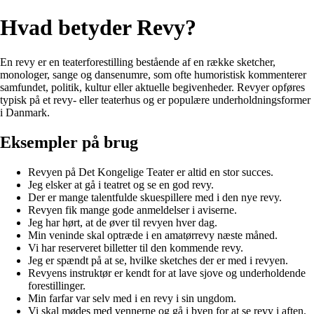
Hvad betyder Revy?
En revy er en teaterforestilling bestående af en række sketcher,
monologer, sange og dansenumre, som ofte humoristisk kommenterer
samfundet, politik, kultur eller aktuelle begivenheder. Revyer opføres
typisk på et revy- eller teaterhus og er populære underholdningsformer
i Danmark.
Eksempler på brug
Revyen på Det Kongelige Teater er altid en stor succes.
Jeg elsker at gå i teatret og se en god revy.
Der er mange talentfulde skuespillere med i den nye revy.
Revyen fik mange gode anmeldelser i aviserne.
Jeg har hørt, at de øver til revyen hver dag.
Min veninde skal optræde i en amatørrevy næste måned.
Vi har reserveret billetter til den kommende revy.
Jeg er spændt på at se, hvilke sketches der er med i revyen.
Revyens instruktør er kendt for at lave sjove og underholdende
forestillinger.
Min farfar var selv med i en revy i sin ungdom.
Vi skal mødes med vennerne og gå i byen for at se revy i aften.