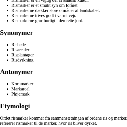
Rismarker er en vigtig del af asiatisk kultur.
Rismarker er et smukt syn om foråret.
Rismarkerne dækker store områder af landskabet.
Rismarkerne trives godt i varmt vejr.
Rismarkerne gror hurtigt i den rette jord.
Synonymer
Risbede
Risarealer
Risplantager
Risdyrkning
Antonymer
Kornmarker
Markareal
Pløjemark
Etymologi
Ordet rismarker kommer fra sammensætningen af ordene ris og marker. R
refererer rismarker til de marker, hvor ris bliver dyrket.