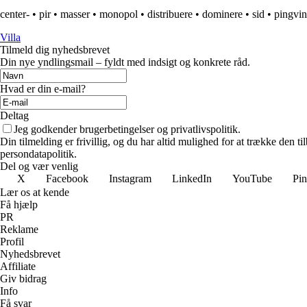
center-
•
pir
•
masser
•
monopol
•
distribuere
•
dominere
•
sid
•
pingvin
Villa
Tilmeld dig nyhedsbrevet
Din nye yndlingsmail – fyldt med indsigt og konkrete råd.
Hvad er din e-mail?
Deltag
Jeg godkender brugerbetingelser og privatlivspolitik.
Din tilmelding er frivillig, og du har altid mulighed for at trække den 
persondatapolitik.
Del og vær venlig
X
Facebook
Instagram
LinkedIn
YouTube
Pin
Lær os at kende
Få hjælp
PR
Reklame
Profil
Nyhedsbrevet
Affiliate
Giv bidrag
Info
Få svar