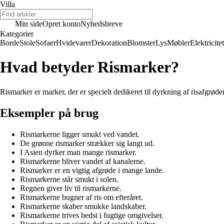
Villa
Min side
Opret konto
Nyhedsbreve
Kategorier
Borde
Stole
Sofaer
Hvidevarer
Dekoration
Blomster
Lys
Møbler
Elektricitet
Hvad betyder Rismarker?
Rismarker er marker, der er specielt dedikeret til dyrkning af risafgrø
Eksempler på brug
Rismarkerne ligger smukt ved vandet.
De grønne rismarker strækker sig langt ud.
I Asien dyrker man mange rismarker.
Rismarkerne bliver vandet af kanalerne.
Rismarker er en vigtig afgrøde i mange lande.
Rismarkerne står smukt i solen.
Regnen giver liv til rismarkerne.
Rismarkerne bugner af ris om efteråret.
Rismarkerne skaber smukke landskaber.
Rismarkerne trives bedst i fugtige omgivelser.