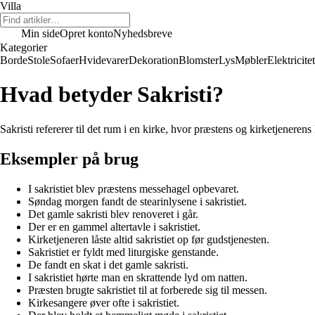
Villa
Min side
Opret konto
Nyhedsbreve
Kategorier
Borde
Stole
Sofaer
Hvidevarer
Dekoration
Blomster
Lys
Møbler
Elektricitet
Hvad betyder Sakristi?
Sakristi refererer til det rum i en kirke, hvor præstens og kirketjener
Eksempler på brug
I sakristiet blev præstens messehagel opbevaret.
Søndag morgen fandt de stearinlysene i sakristiet.
Det gamle sakristi blev renoveret i går.
Der er en gammel altertavle i sakristiet.
Kirketjeneren låste altid sakristiet op før gudstjenesten.
Sakristiet er fyldt med liturgiske genstande.
De fandt en skat i det gamle sakristi.
I sakristiet hørte man en skrattende lyd om natten.
Præsten brugte sakristiet til at forberede sig til messen.
Kirkesangere øver ofte i sakristiet.