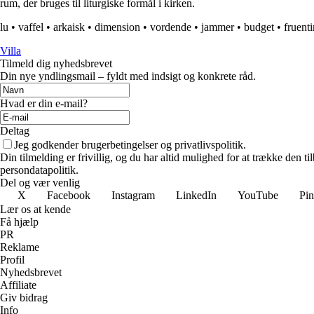
rum, der bruges til liturgiske formål i kirken.
lu
•
vaffel
•
arkaisk
•
dimension
•
vordende
•
jammer
•
budget
•
fruent
Villa
Tilmeld dig nyhedsbrevet
Din nye yndlingsmail – fyldt med indsigt og konkrete råd.
Hvad er din e-mail?
Deltag
Jeg godkender brugerbetingelser og privatlivspolitik.
Din tilmelding er frivillig, og du har altid mulighed for at trække den 
persondatapolitik.
Del og vær venlig
X
Facebook
Instagram
LinkedIn
YouTube
Pin
Lær os at kende
Få hjælp
PR
Reklame
Profil
Nyhedsbrevet
Affiliate
Giv bidrag
Info