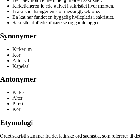
Der blev holdt et hemmeligt møde i sakristiet.
Kirketjeneren fejede gulvet i sakristiet hver morgen.
I sakristiet hænger en stor messinglysekrone.
En kat har fundet en hyggelig hvileplads i sakristiet.
Sakristiet duftede af røgelse og gamle bøger.
Synonymer
Kirkerum
Kor
Aftensal
Kapelsal
Antonymer
Kirke
Alter
Præst
Kor
Etymologi
Ordet sakristi stammer fra det latinske ord sacrastia, som refererer til d