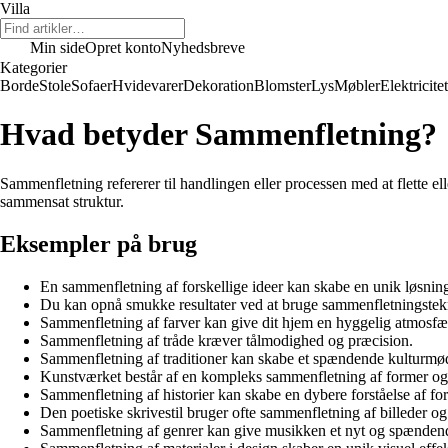
Villa
Min side
Opret konto
Nyhedsbreve
Kategorier
Borde
Stole
Sofaer
Hvidevarer
Dekoration
Blomster
Lys
Møbler
Elektricitet
Hvad betyder Sammenfletning?
Sammenfletning refererer til handlingen eller processen med at flette e
sammensat struktur.
Eksempler på brug
En sammenfletning af forskellige ideer kan skabe en unik løsnin
Du kan opnå smukke resultater ved at bruge sammenfletningstek
Sammenfletning af farver kan give dit hjem en hyggelig atmosfæ
Sammenfletning af tråde kræver tålmodighed og præcision.
Sammenfletning af traditioner kan skabe et spændende kulturmø
Kunstværket består af en kompleks sammenfletning af former og 
Sammenfletning af historier kan skabe en dybere forståelse af for
Den poetiske skrivestil bruger ofte sammenfletning af billeder og
Sammenfletning af genrer kan give musikken et nyt og spænden