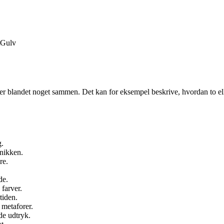
Gulv
ller blandet noget sammen. Det kan for eksempel beskrive, hvordan to el
g.
nikken.
re.
de.
farver.
tiden.
 metaforer.
de udtryk.