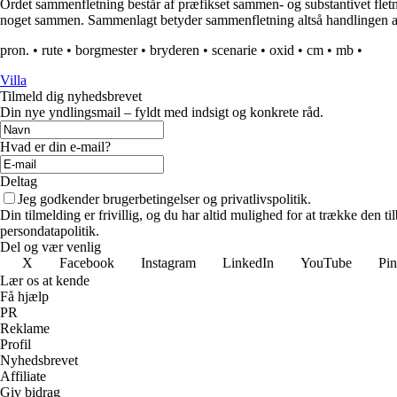
Ordet sammenfletning består af præfikset sammen- og substantivet fletni
noget sammen. Sammenlagt betyder sammenfletning altså handlingen at
pron.
•
rute
•
borgmester
•
bryderen
•
scenarie
•
oxid
•
cm
•
mb
•
Villa
Tilmeld dig nyhedsbrevet
Din nye yndlingsmail – fyldt med indsigt og konkrete råd.
Hvad er din e-mail?
Deltag
Jeg godkender brugerbetingelser og privatlivspolitik.
Din tilmelding er frivillig, og du har altid mulighed for at trække den 
persondatapolitik.
Del og vær venlig
X
Facebook
Instagram
LinkedIn
YouTube
Pin
Lær os at kende
Få hjælp
PR
Reklame
Profil
Nyhedsbrevet
Affiliate
Giv bidrag