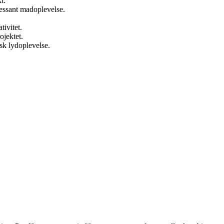
t.
ressant madoplevelse.
ivitet.
ojektet.
k lydoplevelse.