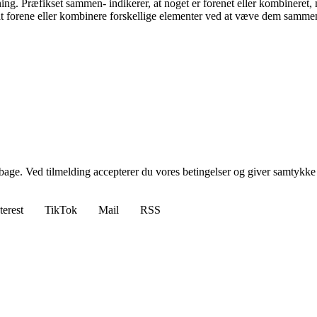
ng. Præfikset sammen- indikerer, at noget er forenet eller kombineret, m
 forene eller kombinere forskellige elementer ved at væve dem samme
tilbage. Ved tilmelding accepterer du vores betingelser og giver samtykke
terest
TikTok
Mail
RSS