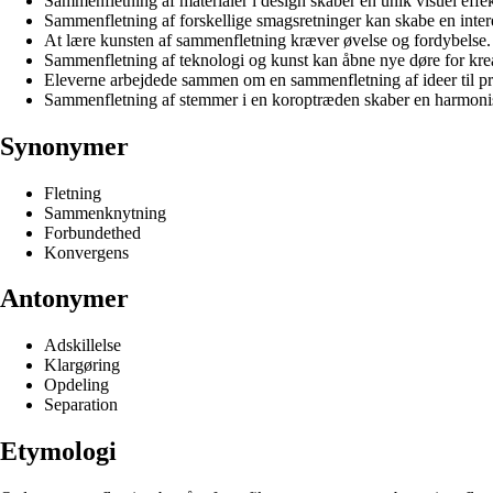
Sammenfletning af materialer i design skaber en unik visuel effek
Sammenfletning af forskellige smagsretninger kan skabe en inte
At lære kunsten af sammenfletning kræver øvelse og fordybelse.
Sammenfletning af teknologi og kunst kan åbne nye døre for kreat
Eleverne arbejdede sammen om en sammenfletning af ideer til pr
Sammenfletning af stemmer i en koroptræden skaber en harmonis
Synonymer
Fletning
Sammenknytning
Forbundethed
Konvergens
Antonymer
Adskillelse
Klargøring
Opdeling
Separation
Etymologi