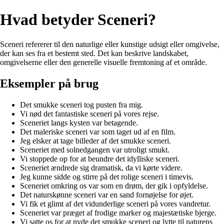
Hvad betyder Sceneri?
Sceneri refererer til den naturlige eller kunstige udsigt eller omgivelse,
der kan ses fra et bestemt sted. Det kan beskrive landskabet,
omgivelserne eller den generelle visuelle fremtoning af et område.
Eksempler på brug
Det smukke sceneri tog pusten fra mig.
Vi nød det fantastiske sceneri på vores rejse.
Sceneriet langs kysten var betagende.
Det maleriske sceneri var som taget ud af en film.
Jeg elsker at tage billeder af det smukke sceneri.
Sceneriet med solnedgangen var utroligt smukt.
Vi stoppede op for at beundre det idylliske sceneri.
Sceneriet ændrede sig dramatisk, da vi kørte videre.
Jeg kunne sidde og stirre på det rolige sceneri i timevis.
Sceneriet omkring os var som en drøm, der gik i opfyldelse.
Det naturskønne sceneri var en sand fornøjelse for øjet.
Vi fik et glimt af det vidunderlige sceneri på vores vandretur.
Sceneriet var præget af frodige marker og majestætiske bjerge.
Vi satte os for at nyde det smukke sceneri og lytte til naturens