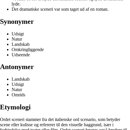
lyde.
Det dramatiske sceneri var som taget ud af en roman.
Synonymer
Udsigt
Natur
Landskab
Omkringliggende
Udseende
Antonymer
Landskab
Udsigt
Natur
Omrids
Etymologi
Ordet sceneri stammer fra det italienske ord scenario, som betyder
scene eller kulisse og refererer til den visuelle baggrund, især i
forbindelse med teater eller film. Ordet sceneri bruges også bredere til