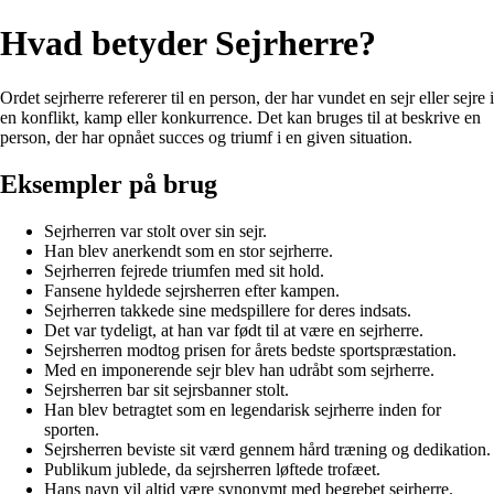
Hvad betyder Sejrherre?
Ordet sejrherre refererer til en person, der har vundet en sejr eller sejre i
en konflikt, kamp eller konkurrence. Det kan bruges til at beskrive en
person, der har opnået succes og triumf i en given situation.
Eksempler på brug
Sejrherren var stolt over sin sejr.
Han blev anerkendt som en stor sejrherre.
Sejrherren fejrede triumfen med sit hold.
Fansene hyldede sejrsherren efter kampen.
Sejrherren takkede sine medspillere for deres indsats.
Det var tydeligt, at han var født til at være en sejrherre.
Sejrsherren modtog prisen for årets bedste sportspræstation.
Med en imponerende sejr blev han udråbt som sejrherre.
Sejrsherren bar sit sejrsbanner stolt.
Han blev betragtet som en legendarisk sejrherre inden for
sporten.
Sejrsherren beviste sit værd gennem hård træning og dedikation.
Publikum jublede, da sejrsherren løftede trofæet.
Hans navn vil altid være synonymt med begrebet sejrherre.