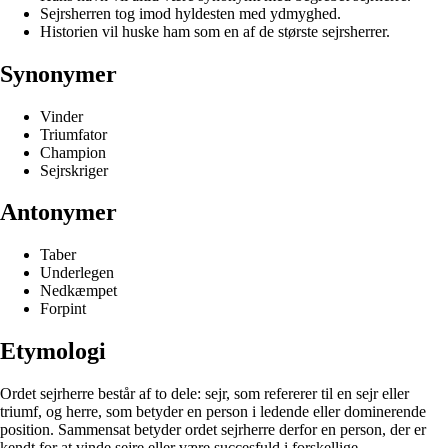
Sejrsherren tog imod hyldesten med ydmyghed.
Historien vil huske ham som en af de største sejrsherrer.
Synonymer
Vinder
Triumfator
Champion
Sejrskriger
Antonymer
Taber
Underlegen
Nedkæmpet
Forpint
Etymologi
Ordet sejrherre består af to dele: sejr, som refererer til en sejr eller
triumf, og herre, som betyder en person i ledende eller dominerende
position. Sammensat betyder ordet sejrherre derfor en person, der er
kendt for at vinde sejre eller være succesfuld i forskellige