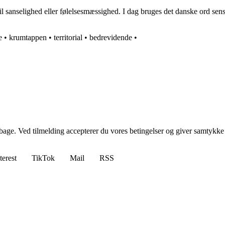
til sanselighed eller følelsesmæssighed. I dag bruges det danske ord sensu
e
•
krumtappen
•
territorial
•
bedrevidende
•
tilbage. Ved tilmelding accepterer du vores betingelser og giver samtykke
terest
TikTok
Mail
RSS