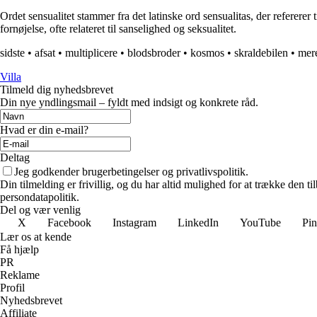
Ordet sensualitet stammer fra det latinske ord sensualitas, der refererer 
fornøjelse, ofte relateret til sanselighed og seksualitet.
sidste
•
afsat
•
multiplicere
•
blodsbroder
•
kosmos
•
skraldebilen
•
mer
Villa
Tilmeld dig nyhedsbrevet
Din nye yndlingsmail – fyldt med indsigt og konkrete råd.
Hvad er din e-mail?
Deltag
Jeg godkender brugerbetingelser og privatlivspolitik.
Din tilmelding er frivillig, og du har altid mulighed for at trække den 
persondatapolitik.
Del og vær venlig
X
Facebook
Instagram
LinkedIn
YouTube
Pin
Lær os at kende
Få hjælp
PR
Reklame
Profil
Nyhedsbrevet
Affiliate