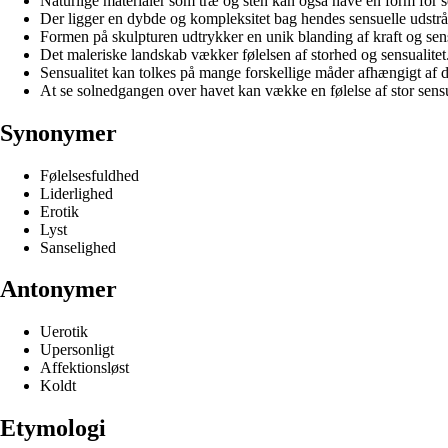
Naturlige materialer som træ og sten kan også have en form for se
Der ligger en dybde og kompleksitet bag hendes sensuelle udstrå
Formen på skulpturen udtrykker en unik blanding af kraft og sens
Det maleriske landskab vækker følelsen af storhed og sensualitet
Sensualitet kan tolkes på mange forskellige måder afhængigt af d
At se solnedgangen over havet kan vække en følelse af stor sensu
Synonymer
Følelsesfuldhed
Liderlighed
Erotik
Lyst
Sanselighed
Antonymer
Uerotik
Upersonligt
Affektionsløst
Koldt
Etymologi