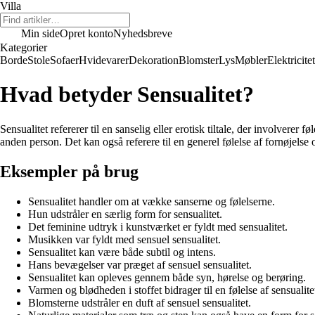
Villa
Min side
Opret konto
Nyhedsbreve
Kategorier
Borde
Stole
Sofaer
Hvidevarer
Dekoration
Blomster
Lys
Møbler
Elektricitet
Hvad betyder Sensualitet?
Sensualitet refererer til en sanselig eller erotisk tiltale, der involve
anden person. Det kan også referere til en generel følelse af fornøjelse 
Eksempler på brug
Sensualitet handler om at vække sanserne og følelserne.
Hun udstråler en særlig form for sensualitet.
Det feminine udtryk i kunstværket er fyldt med sensualitet.
Musikken var fyldt med sensuel sensualitet.
Sensualitet kan være både subtil og intens.
Hans bevægelser var præget af sensuel sensualitet.
Sensualitet kan opleves gennem både syn, hørelse og berøring.
Varmen og blødheden i stoffet bidrager til en følelse af sensualite
Blomsterne udstråler en duft af sensuel sensualitet.