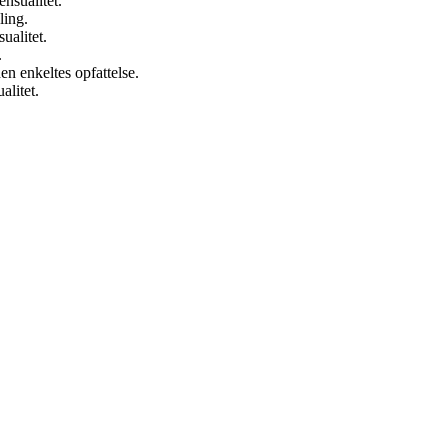
nsualitet.
ling.
ualitet.
.
en enkeltes opfattelse.
alitet.