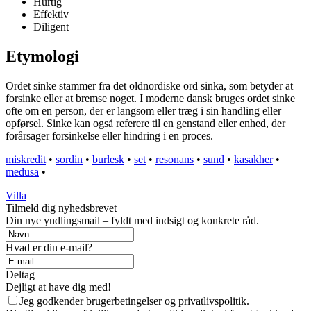
Hurtig
Effektiv
Diligent
Etymologi
Ordet sinke stammer fra det oldnordiske ord sinka, som betyder at
forsinke eller at bremse noget. I moderne dansk bruges ordet sinke
ofte om en person, der er langsom eller træg i sin handling eller
opførsel. Sinke kan også referere til en genstand eller enhed, der
forårsager forsinkelse eller hindring i en proces.
miskredit
•
sordin
•
burlesk
•
set
•
resonans
•
sund
•
kasakher
•
medusa
•
Villa
Tilmeld dig nyhedsbrevet
Din nye yndlingsmail – fyldt med indsigt og konkrete råd.
Hvad er din e-mail?
Deltag
Dejligt at have dig med!
Jeg godkender brugerbetingelser og privatlivspolitik.