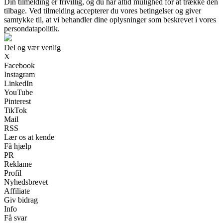
Din tilmelding er frivillig, og du har altid mulighed for at trække den
tilbage. Ved tilmelding accepterer du vores betingelser og giver
samtykke til, at vi behandler dine oplysninger som beskrevet i vores
persondatapolitik.
Del og vær venlig
X
Facebook
Instagram
LinkedIn
YouTube
Pinterest
TikTok
Mail
RSS
Lær os at kende
Få hjælp
PR
Reklame
Profil
Nyhedsbrevet
Affiliate
Giv bidrag
Info
Få svar