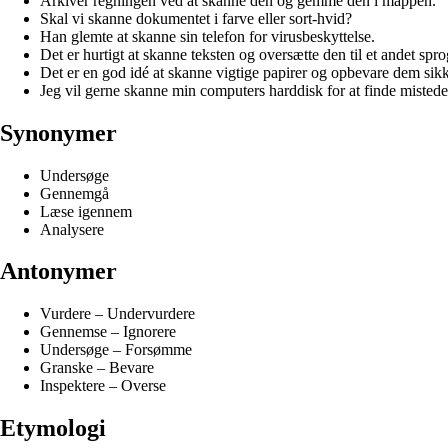
Arkivér regningen ved at skanne den og gemme den i mappen.
Skal vi skanne dokumentet i farve eller sort-hvid?
Han glemte at skanne sin telefon for virusbeskyttelse.
Det er hurtigt at skanne teksten og oversætte den til et andet spro
Det er en god idé at skanne vigtige papirer og opbevare dem sikk
Jeg vil gerne skanne min computers harddisk for at finde mistede 
Synonymer
Undersøge
Gennemgå
Læse igennem
Analysere
Antonymer
Vurdere – Undervurdere
Gennemse – Ignorere
Undersøge – Forsømme
Granske – Bevare
Inspektere – Overse
Etymologi