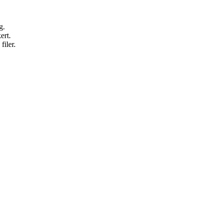
g.
ert.
filer.