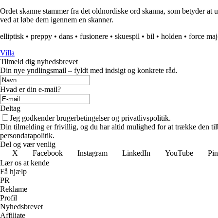
Ordet skanne stammer fra det oldnordiske ord skanna, som betyder at unde
ved at løbe dem igennem en skanner.
elliptisk
•
preppy
•
dans
•
fusionere
•
skuespil
•
bil
•
holden
•
force maj
Villa
Tilmeld dig nyhedsbrevet
Din nye yndlingsmail – fyldt med indsigt og konkrete råd.
Hvad er din e-mail?
Deltag
Jeg godkender brugerbetingelser og privatlivspolitik.
Din tilmelding er frivillig, og du har altid mulighed for at trække den 
persondatapolitik.
Del og vær venlig
X
Facebook
Instagram
LinkedIn
YouTube
Pin
Lær os at kende
Få hjælp
PR
Reklame
Profil
Nyhedsbrevet
Affiliate