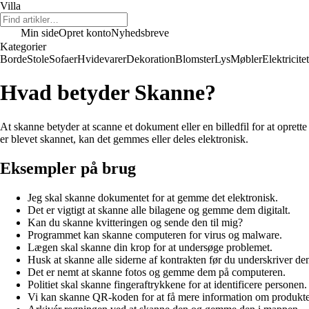
Villa
Min side
Opret konto
Nyhedsbreve
Kategorier
Borde
Stole
Sofaer
Hvidevarer
Dekoration
Blomster
Lys
Møbler
Elektricitet
Hvad betyder Skanne?
At skanne betyder at scanne et dokument eller en billedfil for at oprett
er blevet skannet, kan det gemmes eller deles elektronisk.
Eksempler på brug
Jeg skal skanne dokumentet for at gemme det elektronisk.
Det er vigtigt at skanne alle bilagene og gemme dem digitalt.
Kan du skanne kvitteringen og sende den til mig?
Programmet kan skanne computeren for virus og malware.
Lægen skal skanne din krop for at undersøge problemet.
Husk at skanne alle siderne af kontrakten før du underskriver de
Det er nemt at skanne fotos og gemme dem på computeren.
Politiet skal skanne fingeraftrykkene for at identificere personen.
Vi kan skanne QR-koden for at få mere information om produkte