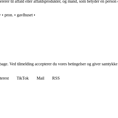
ererer til affald eller affaldsprodukter, og mand, som betyder en perso
y
•
pron.
•
gavlhuset
•
tilbage. Ved tilmelding accepterer du vores betingelser og giver samtykke
terest
TikTok
Mail
RSS