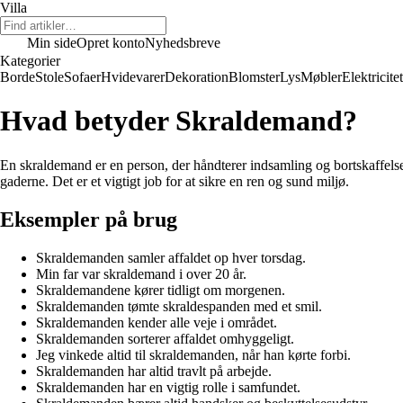
Villa
Min side
Opret konto
Nyhedsbreve
Kategorier
Borde
Stole
Sofaer
Hvidevarer
Dekoration
Blomster
Lys
Møbler
Elektricitet
Hvad betyder Skraldemand?
En skraldemand er en person, der håndterer indsamling og bortskaffels
gaderne. Det er et vigtigt job for at sikre en ren og sund miljø.
Eksempler på brug
Skraldemanden samler affaldet op hver torsdag.
Min far var skraldemand i over 20 år.
Skraldemandene kører tidligt om morgenen.
Skraldemanden tømte skraldespanden med et smil.
Skraldemanden kender alle veje i området.
Skraldemanden sorterer affaldet omhyggeligt.
Jeg vinkede altid til skraldemanden, når han kørte forbi.
Skraldemanden har altid travlt på arbejde.
Skraldemanden har en vigtig rolle i samfundet.