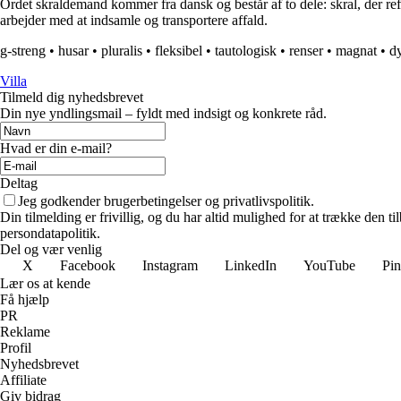
Ordet skraldemand kommer fra dansk og består af to dele: skral, der ref
arbejder med at indsamle og transportere affald.
g-streng
•
husar
•
pluralis
•
fleksibel
•
tautologisk
•
renser
•
magnat
•
d
Villa
Tilmeld dig nyhedsbrevet
Din nye yndlingsmail – fyldt med indsigt og konkrete råd.
Hvad er din e-mail?
Deltag
Jeg godkender brugerbetingelser og privatlivspolitik.
Din tilmelding er frivillig, og du har altid mulighed for at trække den 
persondatapolitik.
Del og vær venlig
X
Facebook
Instagram
LinkedIn
YouTube
Pin
Lær os at kende
Få hjælp
PR
Reklame
Profil
Nyhedsbrevet
Affiliate
Giv bidrag