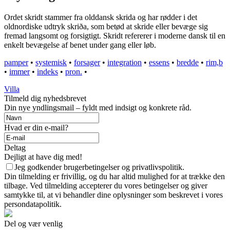
Ordet skridt stammer fra olddansk skrida og har rødder i det
oldnordiske udtryk skriða, som betød at skride eller bevæge sig
fremad langsomt og forsigtigt. Skridt refererer i moderne dansk til en
enkelt bevægelse af benet under gang eller løb.
pamper
•
systemisk
•
forsager
•
integration
•
essens
•
bredde
•
rim,b
•
immer
•
indeks
•
pron.
•
Villa
Tilmeld dig nyhedsbrevet
Din nye yndlingsmail – fyldt med indsigt og konkrete råd.
Hvad er din e-mail?
Deltag
Dejligt at have dig med!
Jeg godkender brugerbetingelser og privatlivspolitik.
Din tilmelding er frivillig, og du har altid mulighed for at trække den
tilbage. Ved tilmelding accepterer du vores betingelser og giver
samtykke til, at vi behandler dine oplysninger som beskrevet i vores
persondatapolitik.
Del og vær venlig