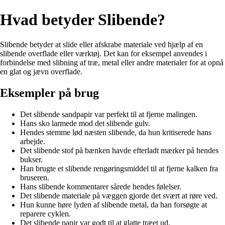
Hvad betyder Slibende?
Slibende betyder at slide eller afskrabe materiale ved hjælp af en
slibende overflade eller værktøj. Det kan for eksempel anvendes i
forbindelse med slibning af træ, metal eller andre materialer for at opnå
en glat og jævn overflade.
Eksempler på brug
Det slibende sandpapir var perfekt til at fjerne malingen.
Hans sko larmede mod det slibende gulv.
Hendes stemme lød næsten slibende, da hun kritiserede hans
arbejde.
Det slibende stof på bænken havde efterladt mærker på hendes
bukser.
Han brugte et slibende rengøringsmiddel til at fjerne kalken fra
bruseren.
Hans slibende kommentarer sårede hendes følelser.
Det slibende materiale på væggen gjorde det svært at røre ved.
Hun kunne høre lyden af slibende metal, da han forsøgte at
reparere cyklen.
Det slibende papir var godt til at glatte træet ud.