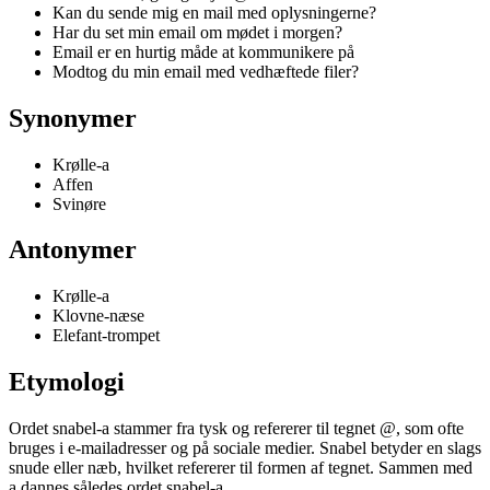
Kan du sende mig en mail med oplysningerne?
Har du set min email om mødet i morgen?
Email er en hurtig måde at kommunikere på
Modtog du min email med vedhæftede filer?
Synonymer
Krølle-a
Affen
Svinøre
Antonymer
Krølle-a
Klovne-næse
Elefant-trompet
Etymologi
Ordet snabel-a stammer fra tysk og refererer til tegnet @, som ofte
bruges i e-mailadresser og på sociale medier. Snabel betyder en slags
snude eller næb, hvilket refererer til formen af ​​tegnet. Sammen med
a dannes således ordet snabel-a.