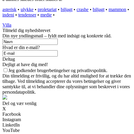
asterisk
•
ulykke
•
proletariat
•
biljagt
•
crashe
•
biljagt
•
mammon
•
indeni
•
tendenser
•
medie
•
Villa
Tilmeld dig nyhedsbrevet
Din nye yndlingsmail – fyldt med indsigt og konkrete råd.
Hvad er din e-mail?
Deltag
Dejligt at have dig med!
Jeg godkender brugerbetingelser og privatlivspolitik.
Din tilmelding er frivillig, og du har altid mulighed for at trække den
tilbage. Ved tilmelding accepterer du vores betingelser og giver
samtykke til, at vi behandler dine oplysninger som beskrevet i vores
persondatapolitik.
Del og vær venlig
X
Facebook
Instagram
LinkedIn
YouTube