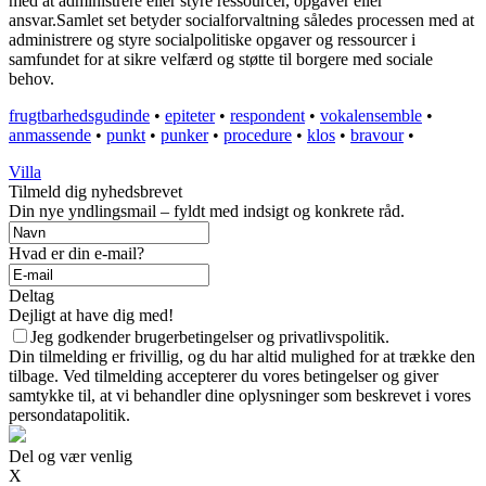
med at administrere eller styre ressourcer, opgaver eller
ansvar.Samlet set betyder socialforvaltning således processen med at
administrere og styre socialpolitiske opgaver og ressourcer i
samfundet for at sikre velfærd og støtte til borgere med sociale
behov.
frugtbarhedsgudinde
•
epiteter
•
respondent
•
vokalensemble
•
anmassende
•
punkt
•
punker
•
procedure
•
klos
•
bravour
•
Villa
Tilmeld dig nyhedsbrevet
Din nye yndlingsmail – fyldt med indsigt og konkrete råd.
Hvad er din e-mail?
Deltag
Dejligt at have dig med!
Jeg godkender brugerbetingelser og privatlivspolitik.
Din tilmelding er frivillig, og du har altid mulighed for at trække den
tilbage. Ved tilmelding accepterer du vores betingelser og giver
samtykke til, at vi behandler dine oplysninger som beskrevet i vores
persondatapolitik.
Del og vær venlig
X