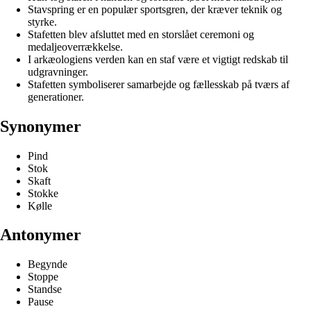
Stavspring er en populær sportsgren, der kræver teknik og
styrke.
Stafetten blev afsluttet med en storslået ceremoni og
medaljeoverrækkelse.
I arkæologiens verden kan en staf være et vigtigt redskab til
udgravninger.
Stafetten symboliserer samarbejde og fællesskab på tværs af
generationer.
Synonymer
Pind
Stok
Skaft
Stokke
Kølle
Antonymer
Begynde
Stoppe
Standse
Pause