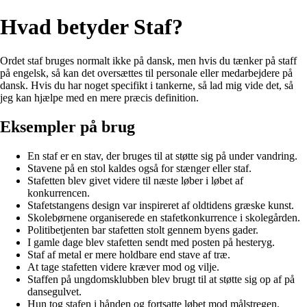
Hvad betyder Staf?
Ordet staf bruges normalt ikke på dansk, men hvis du tænker på staff
på engelsk, så kan det oversættes til personale eller medarbejdere på
dansk. Hvis du har noget specifikt i tankerne, så lad mig vide det, så
jeg kan hjælpe med en mere præcis definition.
Eksempler på brug
En staf er en stav, der bruges til at støtte sig på under vandring.
Stavene på en stol kaldes også for stænger eller staf.
Stafetten blev givet videre til næste løber i løbet af
konkurrencen.
Stafetstangens design var inspireret af oldtidens græske kunst.
Skolebørnene organiserede en stafetkonkurrence i skolegården.
Politibetjenten bar stafetten stolt gennem byens gader.
I gamle dage blev stafetten sendt med posten på hesteryg.
Staf af metal er mere holdbare end stave af træ.
At tage stafetten videre kræver mod og vilje.
Staffen på ungdomsklubben blev brugt til at støtte sig op af på
dansegulvet.
Hun tog stafen i hånden og fortsatte løbet mod målstregen.