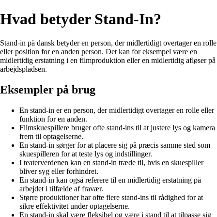
Hvad betyder Stand-In?
Stand-in på dansk betyder en person, der midlertidigt overtager en rolle
eller position for en anden person. Det kan for eksempel være en
midlertidig erstatning i en filmproduktion eller en midlertidig afløser på
arbejdspladsen.
Eksempler på brug
En stand-in er en person, der midlertidigt overtager en rolle eller
funktion for en anden.
Filmskuespillere bruger ofte stand-ins til at justere lys og kamera
frem til optagelserne.
En stand-in sørger for at placere sig på præcis samme sted som
skuespilleren for at teste lys og indstillinger.
I teaterverdenen kan en stand-in træde til, hvis en skuespiller
bliver syg eller forhindret.
En stand-in kan også referere til en midlertidig erstatning på
arbejdet i tilfælde af fravær.
Større produktioner har ofte flere stand-ins til rådighed for at
sikre effektivitet under optagelserne.
En stand-in skal være fleksibel og være i stand til at tilpasse sig