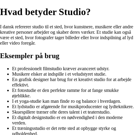
Hvad betyder Studio?
I dansk refererer studio til et sted, hvor kunstnere, musikere eller andre
kreative personer arbejder og skaber deres værker. Et studie kan også
være et sted, hvor fotografer tager billeder eller hvor indspilning af lyd
eller video foregår.
Eksempler på brug
Et professionelt filmstudio kræver avanceret udstyr.
Musikere elsker at indspille i et veludstyret studie.
En grafisk designer har brug for et kreativt studio for at arbejde
effektivt.
Et fotostudie er den perfekte ramme for at fange smukke
øjeblikke.
I et yoga-studie kan man finde ro og balance i hverdagen.
Et lydstudio er afgørende for musikproducenter og lydteknikere.
Skuespillere træner ofte deres talent i et teaterstudio.
Et digitalt designstudio er en nødvendighed i den moderne
verden.
Et træningsstudio er det rette sted at opbygge styrke og
udholdenhed.