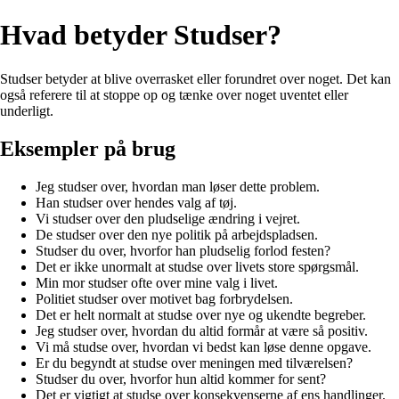
Hvad betyder Studser?
Studser betyder at blive overrasket eller forundret over noget. Det kan
også referere til at stoppe op og tænke over noget uventet eller
underligt.
Eksempler på brug
Jeg studser over, hvordan man løser dette problem.
Han studser over hendes valg af tøj.
Vi studser over den pludselige ændring i vejret.
De studser over den nye politik på arbejdspladsen.
Studser du over, hvorfor han pludselig forlod festen?
Det er ikke unormalt at studse over livets store spørgsmål.
Min mor studser ofte over mine valg i livet.
Politiet studser over motivet bag forbrydelsen.
Det er helt normalt at studse over nye og ukendte begreber.
Jeg studser over, hvordan du altid formår at være så positiv.
Vi må studse over, hvordan vi bedst kan løse denne opgave.
Er du begyndt at studse over meningen med tilværelsen?
Studser du over, hvorfor hun altid kommer for sent?
Det er vigtigt at studse over konsekvenserne af ens handlinger.