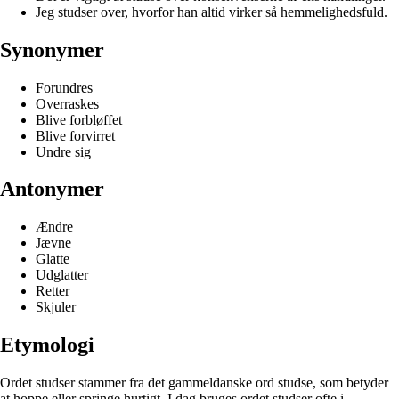
Jeg studser over, hvorfor han altid virker så hemmelighedsfuld.
Synonymer
Forundres
Overraskes
Blive forbløffet
Blive forvirret
Undre sig
Antonymer
Ændre
Jævne
Glatte
Udglatter
Retter
Skjuler
Etymologi
Ordet studser stammer fra det gammeldanske ord studse, som betyder
at hoppe eller springe hurtigt. I dag bruges ordet studser ofte i