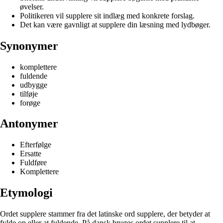
øvelser.
Politikeren vil supplere sit indlæg med konkrete forslag.
Det kan være gavnligt at supplere din læsning med lydbøger.
Synonymer
komplettere
fuldende
udbygge
tilføje
forøge
Antonymer
Efterfølge
Ersatte
Fuldføre
Komplettere
Etymologi
Ordet supplere stammer fra det latinske ord supplere, der betyder at
fylde op eller at fuldende. På dansk bruges ordet supplere til at