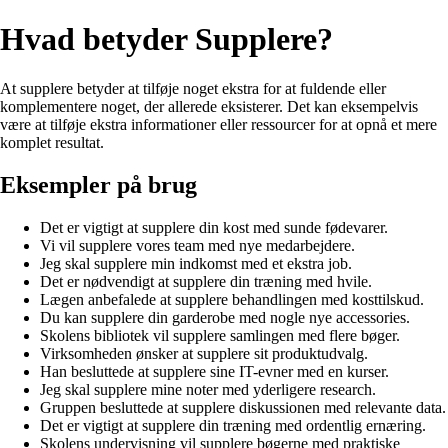
Hvad betyder Supplere?
At supplere betyder at tilføje noget ekstra for at fuldende eller
komplementere noget, der allerede eksisterer. Det kan eksempelvis
være at tilføje ekstra informationer eller ressourcer for at opnå et mere
komplet resultat.
Eksempler på brug
Det er vigtigt at supplere din kost med sunde fødevarer.
Vi vil supplere vores team med nye medarbejdere.
Jeg skal supplere min indkomst med et ekstra job.
Det er nødvendigt at supplere din træning med hvile.
Lægen anbefalede at supplere behandlingen med kosttilskud.
Du kan supplere din garderobe med nogle nye accessories.
Skolens bibliotek vil supplere samlingen med flere bøger.
Virksomheden ønsker at supplere sit produktudvalg.
Han besluttede at supplere sine IT-evner med en kurser.
Jeg skal supplere mine noter med yderligere research.
Gruppen besluttede at supplere diskussionen med relevante data.
Det er vigtigt at supplere din træning med ordentlig ernæring.
Skolens undervisning vil supplere bøgerne med praktiske