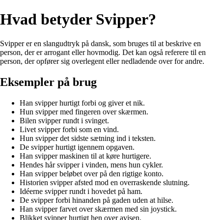
Hvad betyder Svipper?
Svipper er en slangudtryk på dansk, som bruges til at beskrive en
person, der er arrogant eller hovmodig. Det kan også referere til en
person, der opfører sig overlegent eller nedladende over for andre.
Eksempler på brug
Han svipper hurtigt forbi og giver et nik.
Hun svipper med fingeren over skærmen.
Bilen svipper rundt i svinget.
Livet svipper forbi som en vind.
Hun svipper det sidste sætning ind i teksten.
De svipper hurtigt igennem opgaven.
Han svipper maskinen til at køre hurtigere.
Hendes hår svipper i vinden, mens hun cykler.
Han svipper beløbet over på den rigtige konto.
Historien svipper afsted mod en overraskende slutning.
Idéerne svipper rundt i hovedet på ham.
De svipper forbi hinanden på gaden uden at hilse.
Han svipper farvet over skærmen med sin joystick.
Blikket svipper hurtigt hen over avisen.