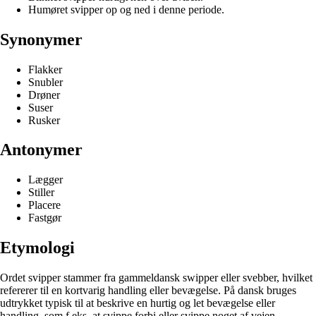
Humøret svipper op og ned i denne periode.
Synonymer
Flakker
Snubler
Drøner
Suser
Rusker
Antonymer
Lægger
Stiller
Placere
Fastgør
Etymologi
Ordet svipper stammer fra gammeldansk swipper eller svebber, hvilket
refererer til en kortvarig handling eller bevægelse. På dansk bruges
udtrykket typisk til at beskrive en hurtig og let bevægelse eller
handling, som f.eks. at svippe forbi eller svippe noget af vejen.