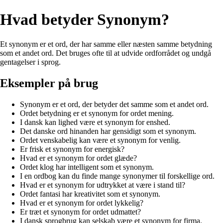
Hvad betyder Synonym?
Et synonym er et ord, der har samme eller næsten samme betydning
som et andet ord. Det bruges ofte til at udvide ordforrådet og undgå
gentagelser i sprog.
Eksempler på brug
Synonym er et ord, der betyder det samme som et andet ord.
Ordet betydning er et synonym for ordet mening.
I dansk kan lighed være et synonym for enshed.
Det danske ord hinanden har gensidigt som et synonym.
Ordet venskabelig kan være et synonym for venlig.
Er frisk et synonym for energisk?
Hvad er et synonym for ordet glæde?
Ordet klog har intelligent som et synonym.
I en ordbog kan du finde mange synonymer til forskellige ord.
Hvad er et synonym for udtrykket at være i stand til?
Ordet fantasi har kreativitet som et synonym.
Hvad er et synonym for ordet lykkelig?
Er træt et synonym for ordet udmattet?
I dansk sprogbrug kan selskab være et synonym for firma.