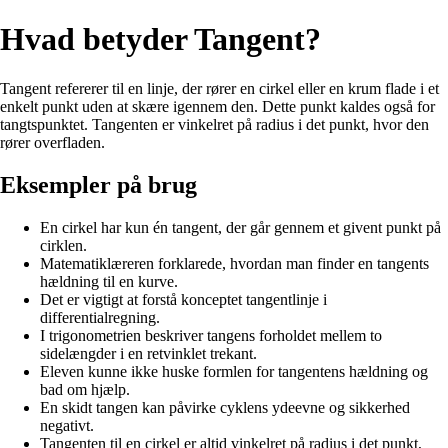
Hvad betyder Tangent?
Tangent refererer til en linje, der rører en cirkel eller en krum flade i et
enkelt punkt uden at skære igennem den. Dette punkt kaldes også for
tangtspunktet. Tangenten er vinkelret på radius i det punkt, hvor den
rører overfladen.
Eksempler på brug
En cirkel har kun én tangent, der går gennem et givent punkt på
cirklen.
Matematiklæreren forklarede, hvordan man finder en tangents
hældning til en kurve.
Det er vigtigt at forstå konceptet tangentlinje i
differentialregning.
I trigonometrien beskriver tangens forholdet mellem to
sidelængder i en retvinklet trekant.
Eleven kunne ikke huske formlen for tangentens hældning og
bad om hjælp.
En skidt tangen kan påvirke cyklens ydeevne og sikkerhed
negativt.
Tangenten til en cirkel er altid vinkelret på radius i det punkt,