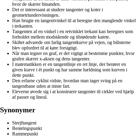
hvor de skærer hinanden.
Det er interessant at studere tangenter og koter i
geometriundervisningen.
Han brugte en tangentvinkel til at beregne den manglende vinkel
i trekanten.
Tangenten af en vinkel i en retvinklet trekant kan beregnes som
forholdet mellem modstående og tilstødende katete.
Skiltet advarede om farlig tangentkurve på vejen, og bilisterne
blev opfordret til at køre forsigtigt.
Når man tegner en graf, er det vigtigt at bestemme punkter, hvor
grafen skærer x-aksen og dens tangenter.
I matematikken er en tangentlinje en ret linje, der berører en
given kurve i ét punkt og har samme hældning som kurven i
dette punkt.
Den erfarne cyklist vidste, hvordan man tager sving på en
tangentbane uden at miste fart.
Eleverne øvede sig i at konstruere tangenter til cirkler ved hjælp
af passer og lineal.
Synonymer
Strejftangent
Berøringspunkt
Rammepunkt