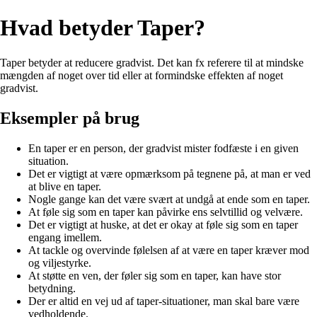
Hvad betyder Taper?
Taper betyder at reducere gradvist. Det kan fx referere til at mindske
mængden af noget over tid eller at formindske effekten af noget
gradvist.
Eksempler på brug
En taper er en person, der gradvist mister fodfæste i en given
situation.
Det er vigtigt at være opmærksom på tegnene på, at man er ved
at blive en taper.
Nogle gange kan det være svært at undgå at ende som en taper.
At føle sig som en taper kan påvirke ens selvtillid og velvære.
Det er vigtigt at huske, at det er okay at føle sig som en taper
engang imellem.
At tackle og overvinde følelsen af at være en taper kræver mod
og viljestyrke.
At støtte en ven, der føler sig som en taper, kan have stor
betydning.
Der er altid en vej ud af taper-situationer, man skal bare være
vedholdende.