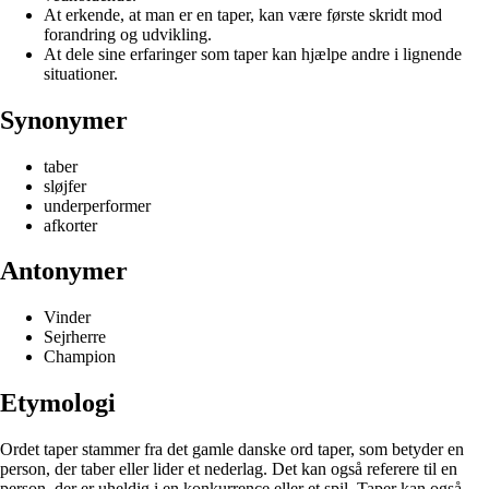
At erkende, at man er en taper, kan være første skridt mod
forandring og udvikling.
At dele sine erfaringer som taper kan hjælpe andre i lignende
situationer.
Synonymer
taber
sløjfer
underperformer
afkorter
Antonymer
Vinder
Sejrherre
Champion
Etymologi
Ordet taper stammer fra det gamle danske ord taper, som betyder en
person, der taber eller lider et nederlag. Det kan også referere til en
person, der er uheldig i en konkurrence eller et spil. Taper kan også