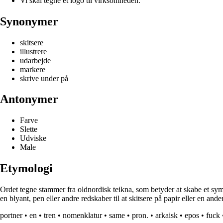
Vi skal tegne et logo til virksomheden.
Synonymer
skitsere
illustrere
udarbejde
markere
skrive under på
Antonymer
Farve
Slette
Udviske
Male
Etymologi
Ordet tegne stammer fra oldnordisk teikna, som betyder at skabe et symbo
en blyant, pen eller andre redskaber til at skitsere på papir eller en and
portner
•
en
•
tren
•
nomenklatur
•
same
•
pron.
•
arkaisk
•
epos
•
fuck