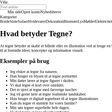
Villa
Min side
Opret konto
Nyhedsbreve
Kategorier
Borde
Stole
Sofaer
Hvidevarer
Dekoration
Blomster
Lys
Møbler
Elektricitet
Hvad betyder Tegne?
At tegne betyder at skabe et billede eller en illustration ved at bruge 
til at formidle ideer, koncepter og information visuelt.
Eksempler på brug
Jeg elsker at tegne fra naturen.
Han bruger en blyant til at tegne portrætter.
Min datter lærer at tegne figurer i skolen.
Vi skal tegne et kort over området.
Det er sjovt at tegne med farverige tuscher.
Jeg vil gerne lære at tegne realistiske landskaber.
Hun bruger et digitalt tegnebræt til at tegne illustrationer.
Kan du tegne et stamtræ for vores familie?
Min søn tegner superhelte hele dagen.