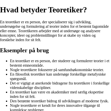
Hvad betyder Teoretiker?
En teoretiker er en person, der specialiserer sig i udvikling,
undersøgelse og formulering af teorier inden for et bestemt fagområde
eller emne. Teoretikeren arbejder med at undersøge og analysere
koncepter, ideer og problemstillinger for at skabe ny viden og
forståelse inden for sit felt.
Eksempler på brug
En teoretiker er en person, der studerer og formulerer teorier i et
bestemt emneområde.
Nogle teoretikere fokuserer på samfundsøkonomiske teorier.
En filosofisk teoretiker kan undersøge forskellige metafysiske
spørgsmål.
Det er vigtigt at anerkende bidragene fra teoretikere i forskellige
videnskabelige discipliner.
En teoretiker kan være en akademiker med særlig ekspertise
inden for sit felt.
Den berømte teoretiker bidrog til udviklingen af moderne fysik.
Nogle teoretikere er kendt for deres innovative tilgange til
komplekse problemer.