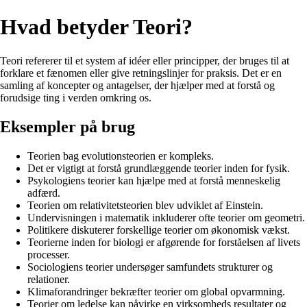
Hvad betyder Teori?
Teori refererer til et system af idéer eller principper, der bruges til at
forklare et fænomen eller give retningslinjer for praksis. Det er en
samling af koncepter og antagelser, der hjælper med at forstå og
forudsige ting i verden omkring os.
Eksempler på brug
Teorien bag evolutionsteorien er kompleks.
Det er vigtigt at forstå grundlæggende teorier inden for fysik.
Psykologiens teorier kan hjælpe med at forstå menneskelig
adfærd.
Teorien om relativitetsteorien blev udviklet af Einstein.
Undervisningen i matematik inkluderer ofte teorier om geometri.
Politikere diskuterer forskellige teorier om økonomisk vækst.
Teorierne inden for biologi er afgørende for forståelsen af livets
processer.
Sociologiens teorier undersøger samfundets strukturer og
relationer.
Klimaforandringer bekræfter teorier om global opvarmning.
Teorier om ledelse kan påvirke en virksomheds resultater og