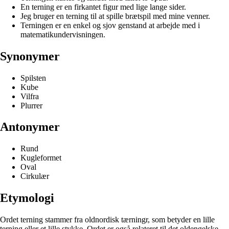
En terning er en firkantet figur med lige lange sider.
Jeg bruger en terning til at spille brætspil med mine venner.
Terningen er en enkel og sjov genstand at arbejde med i
matematikundervisningen.
Synonymer
Spilsten
Kube
Vilfra
Plurrer
Antonymer
Rund
Kugleformet
Oval
Cirkulær
Etymologi
Ordet terning stammer fra oldnordisk tærningr, som betyder en lille
terning eller et lille stykke. Ordet er også relateret til det oldengelske