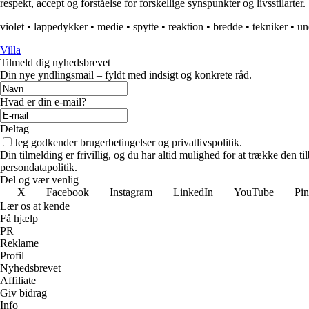
respekt, accept og forståelse for forskellige synspunkter og livsstilarter.
violet
•
lappedykker
•
medie
•
spytte
•
reaktion
•
bredde
•
tekniker
•
un
Villa
Tilmeld dig nyhedsbrevet
Din nye yndlingsmail – fyldt med indsigt og konkrete råd.
Hvad er din e-mail?
Deltag
Jeg godkender brugerbetingelser og privatlivspolitik.
Din tilmelding er frivillig, og du har altid mulighed for at trække den 
persondatapolitik.
Del og vær venlig
X
Facebook
Instagram
LinkedIn
YouTube
Pin
Lær os at kende
Få hjælp
PR
Reklame
Profil
Nyhedsbrevet
Affiliate
Giv bidrag
Info