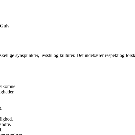
Gulv
llige synspunkter, livsstil og kulturer. Det indebærer respekt og forståel
velkomne.
igheder.
e.
lighed.
 andre.
d.