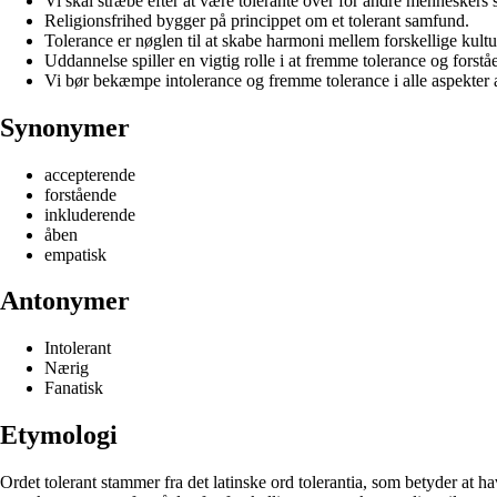
Vi skal stræbe efter at være tolerante over for andre menneskers 
Religionsfrihed bygger på princippet om et tolerant samfund.
Tolerance er nøglen til at skabe harmoni mellem forskellige kultu
Uddannelse spiller en vigtig rolle i at fremme tolerance og forståe
Vi bør bekæmpe intolerance og fremme tolerance i alle aspekter 
Synonymer
accepterende
forstående
inkluderende
åben
empatisk
Antonymer
Intolerant
Nærig
Fanatisk
Etymologi
Ordet tolerant stammer fra det latinske ord tolerantia, som betyder at 