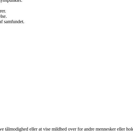
synspunkter.
rer.
lse.
af samfundet.
have tålmodighed eller at vise mildhed over for andre mennesker eller ho