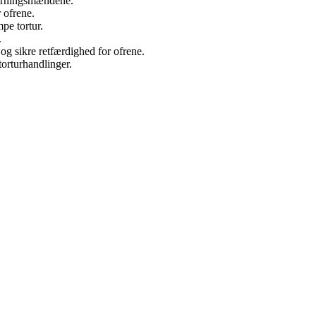
 gerningsmændene.
 ofrene.
pe tortur.
.
og sikre retfærdighed for ofrene.
torturhandlinger.