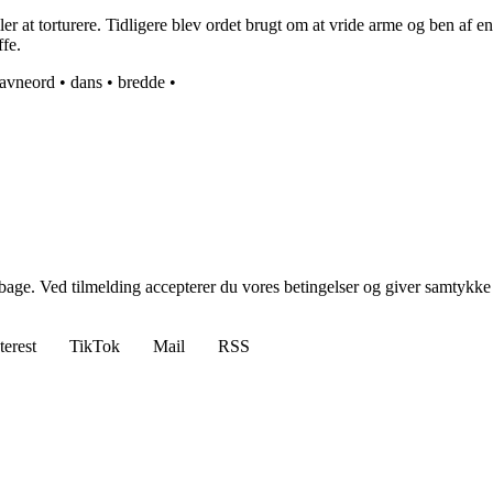
ller at torturere. Tidligere blev ordet brugt om at vride arme og ben af e
ffe.
avneord
•
dans
•
bredde
•
tilbage. Ved tilmelding accepterer du vores betingelser og giver samtykke
terest
TikTok
Mail
RSS