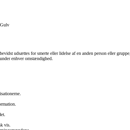
Gulv
evidst udsættes for smerte eller lidelse af en anden person eller gruppe,
 og under enhver omstændighed.
isationerne.
ormation.
et.
k vis.