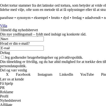
Ordet tortur stammer fra det latinske ord tortura, som betyder at vride e
lidelse med vilje, ofte som en metode til at få oplysninger eller til at stra
parafrase
•
synonym
•
eksempel
•
brutto
•
dyd
•
fredag
•
udadvendt
•
n
Villa
Tilmeld dig nyhedsbrevet
Din nye yndlingsmail – fyldt med indsigt og konkrete råd.
Hvad er din e-mail?
Deltag
Jeg godkender brugerbetingelser og privatlivspolitik.
Din tilmelding er frivillig, og du har altid mulighed for at trække den 
persondatapolitik.
Del og vær venlig
X
Facebook
Instagram
LinkedIn
YouTube
Pin
Lær os at kende
Få hjælp
PR
Reklame
Profil
Nyhedsbrevet
Affiliate