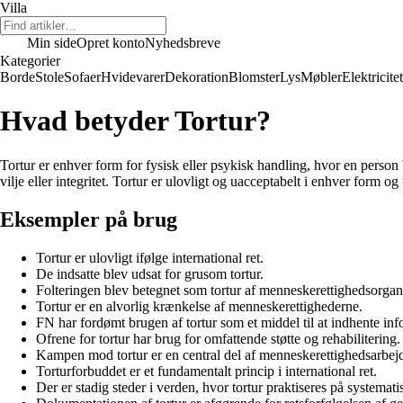
Villa
Min side
Opret konto
Nyhedsbreve
Kategorier
Borde
Stole
Sofaer
Hvidevarer
Dekoration
Blomster
Lys
Møbler
Elektricitet
Hvad betyder Tortur?
Tortur er enhver form for fysisk eller psykisk handling, hvor en person b
vilje eller integritet. Tortur er ulovligt og uacceptabelt i enhver form
Eksempler på brug
Tortur er ulovligt ifølge international ret.
De indsatte blev udsat for grusom tortur.
Folteringen blev betegnet som tortur af menneskerettighedsorgan
Tortur er en alvorlig krænkelse af menneskerettighederne.
FN har fordømt brugen af tortur som et middel til at indhente inf
Ofrene for tortur har brug for omfattende støtte og rehabilitering.
Kampen mod tortur er en central del af menneskerettighedsarbejd
Torturforbuddet er et fundamentalt princip i international ret.
Der er stadig steder i verden, hvor tortur praktiseres på systematis