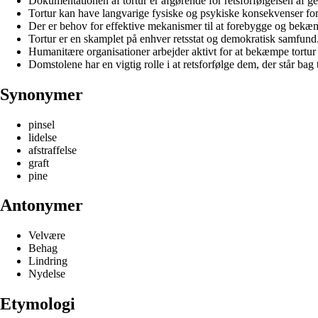
Dokumentationen af tortur er afgørende for retsforfølgelsen af
Tortur kan have langvarige fysiske og psykiske konsekvenser for
Der er behov for effektive mekanismer til at forebygge og bekæm
Tortur er en skamplet på enhver retsstat og demokratisk samfund
Humanitære organisationer arbejder aktivt for at bekæmpe tortur 
Domstolene har en vigtig rolle i at retsforfølge dem, der står bag 
Synonymer
pinsel
lidelse
afstraffelse
graft
pine
Antonymer
Velvære
Behag
Lindring
Nydelse
Etymologi