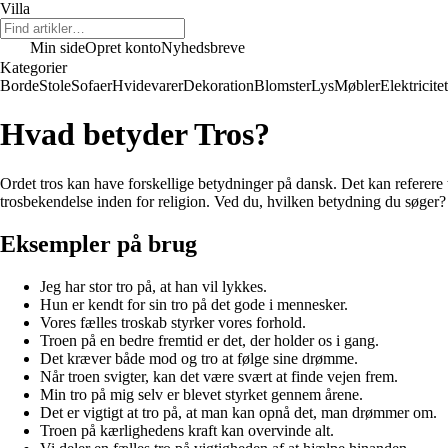
Villa
Min side
Opret konto
Nyhedsbreve
Kategorier
Borde
Stole
Sofaer
Hvidevarer
Dekoration
Blomster
Lys
Møbler
Elektricitet
Hvad betyder Tros?
Ordet tros kan have forskellige betydninger på dansk. Det kan referere t
trosbekendelse inden for religion. Ved du, hvilken betydning du søger?
Eksempler på brug
Jeg har stor tro på, at han vil lykkes.
Hun er kendt for sin tro på det gode i mennesker.
Vores fælles troskab styrker vores forhold.
Troen på en bedre fremtid er det, der holder os i gang.
Det kræver både mod og tro at følge sine drømme.
Når troen svigter, kan det være svært at finde vejen frem.
Min tro på mig selv er blevet styrket gennem årene.
Det er vigtigt at tro på, at man kan opnå det, man drømmer om.
Troen på kærlighedens kraft kan overvinde alt.