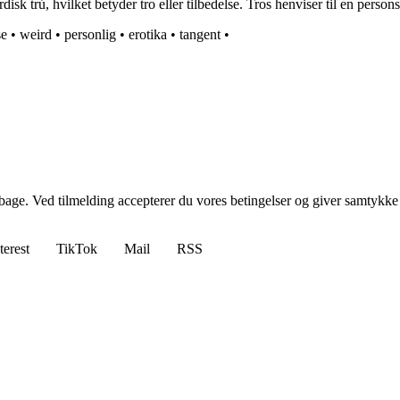
 trú, hvilket betyder tro eller tilbedelse. Tros henviser til en persons
se
•
weird
•
personlig
•
erotika
•
tangent
•
tilbage. Ved tilmelding accepterer du vores betingelser og giver samtykke
terest
TikTok
Mail
RSS