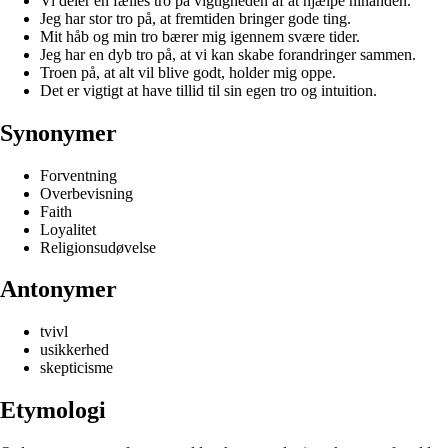
Vi deler en fælles tro på vigtigheden af at hjælpe hinanden.
Jeg har stor tro på, at fremtiden bringer gode ting.
Mit håb og min tro bærer mig igennem svære tider.
Jeg har en dyb tro på, at vi kan skabe forandringer sammen.
Troen på, at alt vil blive godt, holder mig oppe.
Det er vigtigt at have tillid til sin egen tro og intuition.
Synonymer
Forventning
Overbevisning
Faith
Loyalitet
Religionsudøvelse
Antonymer
tvivl
usikkerhed
skepticisme
Etymologi