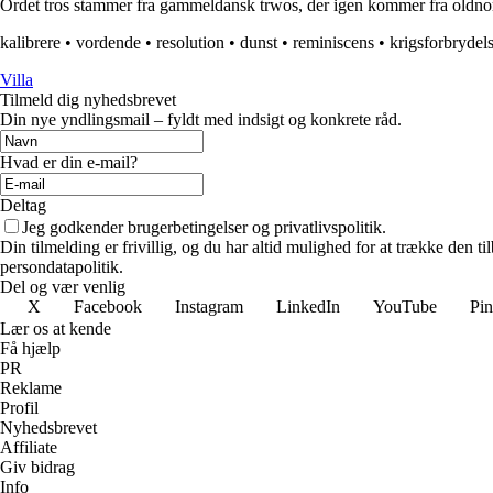
Ordet tros stammer fra gammeldansk trwos, der igen kommer fra oldnordisk
kalibrere
•
vordende
•
resolution
•
dunst
•
reminiscens
•
krigsforbrydel
Villa
Tilmeld dig nyhedsbrevet
Din nye yndlingsmail – fyldt med indsigt og konkrete råd.
Hvad er din e-mail?
Deltag
Jeg godkender brugerbetingelser og privatlivspolitik.
Din tilmelding er frivillig, og du har altid mulighed for at trække den 
persondatapolitik.
Del og vær venlig
X
Facebook
Instagram
LinkedIn
YouTube
Pin
Lær os at kende
Få hjælp
PR
Reklame
Profil
Nyhedsbrevet
Affiliate
Giv bidrag
Info