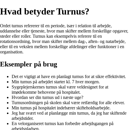
Hvad betyder Turnus?
Ordet turnus refererer til en periode, især i relation til arbejde,
uddannelse eller tjeneste, hvor man skifter mellem forskellige opgaver,
steder eller roller. Turnus kan eksempelvis referere til en
rotationsordning, hvor man skifter mellem dag-, aften- og natarbejde,
eller til en vekslen mellem forskellige afdelinger eller funktioner i en
organisation.
Eksempler på brug
Det er vigtigt at have en planlagt turnus for at sikre effektivitet.
Min turnus på arbejdet starter kl. 7 hver morgen.
Sygeplejerskernes turnus skal være veldesignet for at
imødekomme behovene på hospitalet.
Hvordan ser din turnus ud i næste uge?
Turnusordningen på skolen skal være retfærdig for alle elever.
Min turnus på hospitalet indebærer skifteholdsarbejde.
Jeg har svært ved at planlægge min turnus, da jeg har skiftende
arbejdstider.
En velorganiseret turnus kan forbedre arbejdsgangen på
arbejdspladsen.