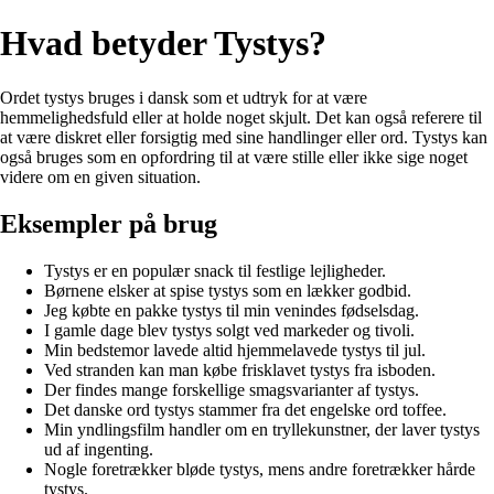
Hvad betyder Tystys?
Ordet tystys bruges i dansk som et udtryk for at være
hemmelighedsfuld eller at holde noget skjult. Det kan også referere til
at være diskret eller forsigtig med sine handlinger eller ord. Tystys kan
også bruges som en opfordring til at være stille eller ikke sige noget
videre om en given situation.
Eksempler på brug
Tystys er en populær snack til festlige lejligheder.
Børnene elsker at spise tystys som en lækker godbid.
Jeg købte en pakke tystys til min venindes fødselsdag.
I gamle dage blev tystys solgt ved markeder og tivoli.
Min bedstemor lavede altid hjemmelavede tystys til jul.
Ved stranden kan man købe frisklavet tystys fra isboden.
Der findes mange forskellige smagsvarianter af tystys.
Det danske ord tystys stammer fra det engelske ord toffee.
Min yndlingsfilm handler om en tryllekunstner, der laver tystys
ud af ingenting.
Nogle foretrækker bløde tystys, mens andre foretrækker hårde
tystys.