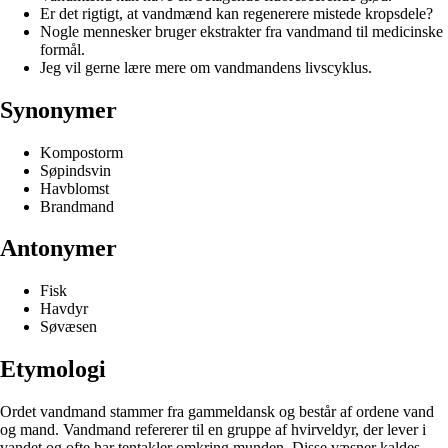
Er det rigtigt, at vandmænd kan regenerere mistede kropsdele?
Nogle mennesker bruger ekstrakter fra vandmand til medicinske
formål.
Jeg vil gerne lære mere om vandmandens livscyklus.
Synonymer
Kompostorm
Søpindsvin
Havblomst
Brandmand
Antonymer
Fisk
Havdyr
Søvæsen
Etymologi
Ordet vandmand stammer fra gammeldansk og består af ordene vand
og mand. Vandmand refererer til en gruppe af hvirveldyr, der lever i
vandet og ofte har tentakler omkring munden. Disse væsner kaldes