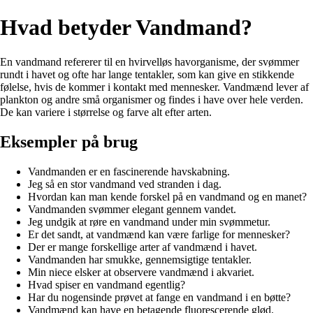
Hvad betyder Vandmand?
En vandmand refererer til en hvirvelløs havorganisme, der svømmer
rundt i havet og ofte har lange tentakler, som kan give en stikkende
følelse, hvis de kommer i kontakt med mennesker. Vandmænd lever af
plankton og andre små organismer og findes i have over hele verden.
De kan variere i størrelse og farve alt efter arten.
Eksempler på brug
Vandmanden er en fascinerende havskabning.
Jeg så en stor vandmand ved stranden i dag.
Hvordan kan man kende forskel på en vandmand og en manet?
Vandmanden svømmer elegant gennem vandet.
Jeg undgik at røre en vandmand under min svømmetur.
Er det sandt, at vandmænd kan være farlige for mennesker?
Der er mange forskellige arter af vandmænd i havet.
Vandmanden har smukke, gennemsigtige tentakler.
Min niece elsker at observere vandmænd i akvariet.
Hvad spiser en vandmand egentlig?
Har du nogensinde prøvet at fange en vandmand i en bøtte?
Vandmænd kan have en betagende fluorescerende glød.