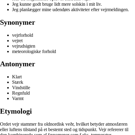
Jeg kunne godt bruge lidt mere solskin i mit liv.
Jeg planlægger mine udendørs aktiviteter efter vejrmeldingen.
Synonymer
vejrforhold
vejret
vejrudsigten
meteorologiske forhold
Antonymer
Klart
Stærk
Vindstille
Regnfuld
Varmt
Etymologi
Ordet vejr stammer fra oldnordisk veðr, hvilket betyder atmosfæren
eller luftens tilstand på et bestemt sted og tidspunkt. Vejr refererer til
den kombinerede sum af fænomener som f.eks. temperatur,