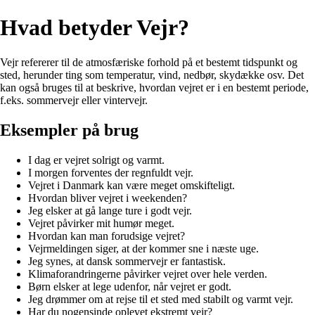
Hvad betyder Vejr?
Vejr refererer til de atmosfæriske forhold på et bestemt tidspunkt og
sted, herunder ting som temperatur, vind, nedbør, skydække osv. Det
kan også bruges til at beskrive, hvordan vejret er i en bestemt periode,
f.eks. sommervejr eller vintervejr.
Eksempler på brug
I dag er vejret solrigt og varmt.
I morgen forventes der regnfuldt vejr.
Vejret i Danmark kan være meget omskifteligt.
Hvordan bliver vejret i weekenden?
Jeg elsker at gå lange ture i godt vejr.
Vejret påvirker mit humør meget.
Hvordan kan man forudsige vejret?
Vejrmeldingen siger, at der kommer sne i næste uge.
Jeg synes, at dansk sommervejr er fantastisk.
Klimaforandringerne påvirker vejret over hele verden.
Børn elsker at lege udenfor, når vejret er godt.
Jeg drømmer om at rejse til et sted med stabilt og varmt vejr.
Har du nogensinde oplevet ekstremt vejr?