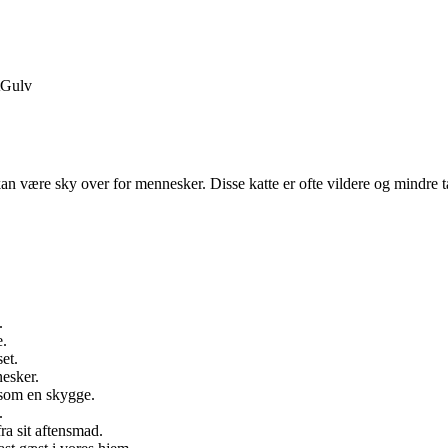
Gulv
 kan være sky over for mennesker. Disse katte er ofte vildere og mindre 
.
e.
et.
nesker.
 som en skygge.
.
ra sit aftensmad.