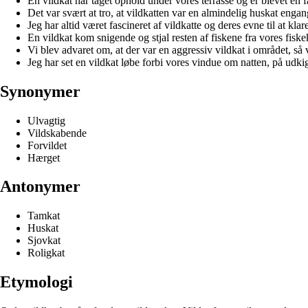
En vildkat har taget ophold under vores terrasse og er blevet en f
Det var svært at tro, at vildkatten var en almindelig huskat engan
Jeg har altid været fascineret af vildkatte og deres evne til at klare
En vildkat kom snigende og stjal resten af fiskene fra vores fiske
Vi blev advaret om, at der var en aggressiv vildkat i området, så 
Jeg har set en vildkat løbe forbi vores vindue om natten, på udkig
Synonymer
Ulvagtig
Vildskabende
Forvildet
Hærget
Antonymer
Tamkat
Huskat
Sjovkat
Roligkat
Etymologi