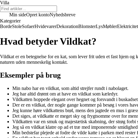
Villa
Min side
Opret konto
Nyhedsbreve
Kategorier
Borde
Stole
Sofaer
Hvidevarer
Dekoration
Blomster
Lys
Møbler
Elektricitet
Hvad betyder Vildkat?
Vildkat er en betegnelse for en kat, som lever frit uden et fast hjem og
naturen uden menneskelig kontakt.
Eksempler på brug
Min nabo har en vildkat, som altid strejfer rundt i nabolaget.
Jeg har altid drømt om at have en vildkat som kæledyr.
Vildkatten hoppede elegant over hegnet og forsvandt i buskadset
Der er en vildkat, der nogle gange kommer på besøg i vores hav
Jeg kunne høre vildkattens brøl, mens den jagtede en mus i græss
Det siges, at vildkatte er meget sky og frygtsomme over for men
Vildkatten var en smuk og majestætisk skabning, der strøg forbi
Jeg så en vildkat klatre op ad et træ med imponerende smidighed
Min bedstefar plejede at fodre de vilde katte i parken med rester f