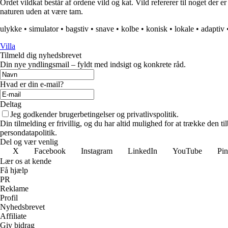
Ordet vildkat består af ordene vild og kat. Vild refererer til noget der er 
naturen uden at være tam.
ulykke
•
simulator
•
bagstiv
•
snave
•
kolbe
•
konisk
•
lokale
•
adaptiv
Villa
Tilmeld dig nyhedsbrevet
Din nye yndlingsmail – fyldt med indsigt og konkrete råd.
Hvad er din e-mail?
Deltag
Jeg godkender brugerbetingelser og privatlivspolitik.
Din tilmelding er frivillig, og du har altid mulighed for at trække den 
persondatapolitik.
Del og vær venlig
X
Facebook
Instagram
LinkedIn
YouTube
Pin
Lær os at kende
Få hjælp
PR
Reklame
Profil
Nyhedsbrevet
Affiliate
Giv bidrag