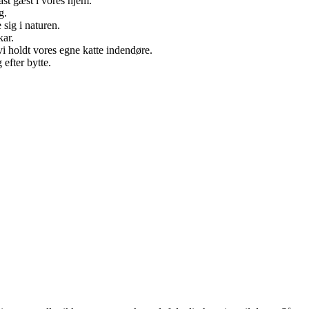
ast gæst i vores hjem.
g.
 sig i naturen.
kar.
vi holdt vores egne katte indendøre.
 efter bytte.