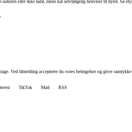
i naturen eller ikke tamt, mens kat selvfølgelig henviser til dyret. Så etym
•
tilbage. Ved tilmelding accepterer du vores betingelser og giver samtykke
terest
TikTok
Mail
RSS