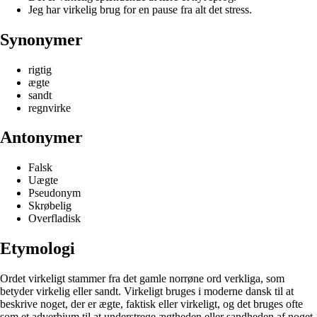
Jeg har virkelig brug for en pause fra alt det stress.
Synonymer
rigtig
ægte
sandt
regnvirke
Antonymer
Falsk
Uægte
Pseudonym
Skrøbelig
Overfladisk
Etymologi
Ordet virkeligt stammer fra det gamle norrøne ord verkliga, som
betyder virkelig eller sandt. Virkeligt bruges i moderne dansk til at
beskrive noget, der er ægte, faktisk eller virkeligt, og det bruges ofte
som et adverbium til at understrege ægtheden eller sandheden af noget.