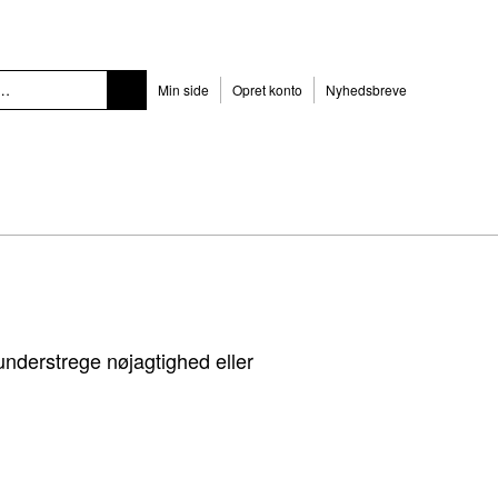
Min side
Opret konto
Nyhedsbreve
 understrege nøjagtighed eller