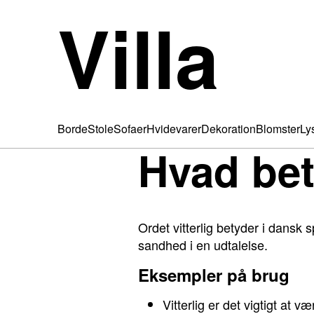
Villa
Borde
Stole
Sofaer
Hvidevarer
Dekoration
Blomster
Ly
Hvad bet
Ordet vitterlig betyder i dansk 
sandhed i en udtalelse.
Eksempler på brug
Vitterlig er det vigtigt at væ