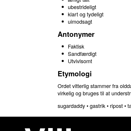
ubestrideligt
klart og tydeligt
uimodsagt
Antonymer
Faktisk
Sandfærdigt
Utvivlsomt
Etymologi
Ordet vitterlig stammer fra oldd
virkelig og bruges til at under
sugardaddy
•
gastrik
•
ripost
•
t