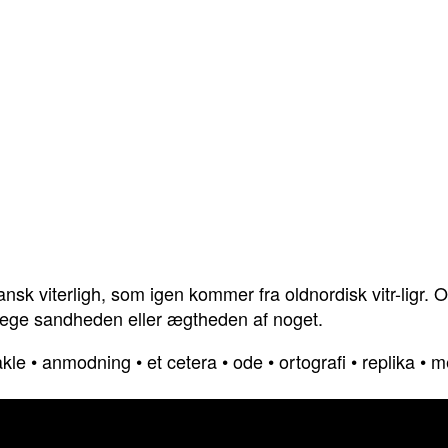
ansk viterligh, som igen kommer fra oldnordisk vitr-ligr. O
strege sandheden eller ægtheden af noget.
akle
•
anmodning
•
et cetera
•
ode
•
ortografi
•
replika
•
m