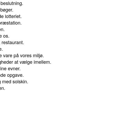
n beslutning.
 bøger.
e lotteriet.
 præstation.
en.
e os.
k restaurant.
e.
age vare på vores miljø.
igheder at vælge imellem.
dine evner.
ende opgave.
g med solskin.
en.