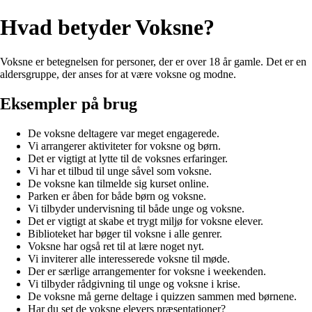
Hvad betyder Voksne?
Voksne er betegnelsen for personer, der er over 18 år gamle. Det er en
aldersgruppe, der anses for at være voksne og modne.
Eksempler på brug
De voksne deltagere var meget engagerede.
Vi arrangerer aktiviteter for voksne og børn.
Det er vigtigt at lytte til de voksnes erfaringer.
Vi har et tilbud til unge såvel som voksne.
De voksne kan tilmelde sig kurset online.
Parken er åben for både børn og voksne.
Vi tilbyder undervisning til både unge og voksne.
Det er vigtigt at skabe et trygt miljø for voksne elever.
Biblioteket har bøger til voksne i alle genrer.
Voksne har også ret til at lære noget nyt.
Vi inviterer alle interesserede voksne til møde.
Der er særlige arrangementer for voksne i weekenden.
Vi tilbyder rådgivning til unge og voksne i krise.
De voksne må gerne deltage i quizzen sammen med børnene.
Har du set de voksne elevers præsentationer?