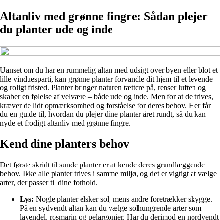
Altanliv med grønne fingre: Sådan plejer
du planter ude og inde
Uanset om du har en rummelig altan med udsigt over byen eller blot et
lille vinduesparti, kan grønne planter forvandle dit hjem til et levende
og roligt fristed. Planter bringer naturen tættere på, renser luften og
skaber en følelse af velvære – både ude og inde. Men for at de trives,
kræver de lidt opmærksomhed og forståelse for deres behov. Her får
du en guide til, hvordan du plejer dine planter året rundt, så du kan
nyde et frodigt altanliv med grønne fingre.
Kend dine planters behov
Det første skridt til sunde planter er at kende deres grundlæggende
behov. Ikke alle planter trives i samme miljø, og det er vigtigt at vælge
arter, der passer til dine forhold.
Lys:
Nogle planter elsker sol, mens andre foretrækker skygge.
På en sydvendt altan kan du vælge solhungrende arter som
lavendel, rosmarin og pelargonier. Har du derimod en nordvendt