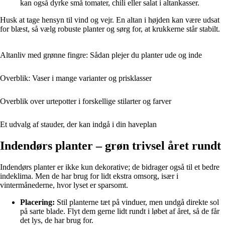
kan også dyrke små tomater, chili eller salat i altankasser.
Husk at tage hensyn til vind og vejr. En altan i højden kan være udsat
for blæst, så vælg robuste planter og sørg for, at krukkerne står stabilt.
Altanliv med grønne fingre: Sådan plejer du planter ude og inde
Overblik: Vaser i mange varianter og prisklasser
Overblik over urtepotter i forskellige stilarter og farver
Et udvalg af stauder, der kan indgå i din haveplan
Indendørs planter – grøn trivsel året rundt
Indendørs planter er ikke kun dekorative; de bidrager også til et bedre
indeklima. Men de har brug for lidt ekstra omsorg, især i
vintermånederne, hvor lyset er sparsomt.
Placering:
Stil planterne tæt på vinduer, men undgå direkte sol
på sarte blade. Flyt dem gerne lidt rundt i løbet af året, så de får
det lys, de har brug for.