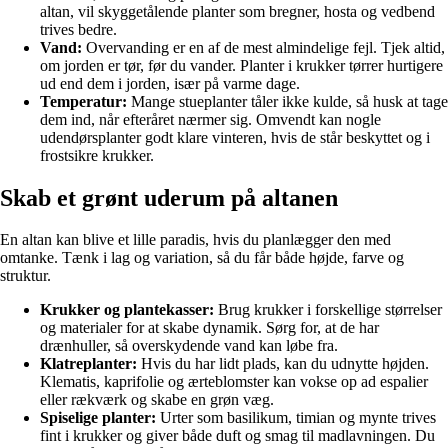
altan, vil skyggetålende planter som bregner, hosta og vedbend
trives bedre.
Vand:
Overvanding er en af de mest almindelige fejl. Tjek altid,
om jorden er tør, før du vander. Planter i krukker tørrer hurtigere
ud end dem i jorden, især på varme dage.
Temperatur:
Mange stueplanter tåler ikke kulde, så husk at tage
dem ind, når efteråret nærmer sig. Omvendt kan nogle
udendørsplanter godt klare vinteren, hvis de står beskyttet og i
frostsikre krukker.
Skab et grønt uderum på altanen
En altan kan blive et lille paradis, hvis du planlægger den med
omtanke. Tænk i lag og variation, så du får både højde, farve og
struktur.
Krukker og plantekasser:
Brug krukker i forskellige størrelser
og materialer for at skabe dynamik. Sørg for, at de har
drænhuller, så overskydende vand kan løbe fra.
Klatreplanter:
Hvis du har lidt plads, kan du udnytte højden.
Klematis, kaprifolie og ærteblomster kan vokse op ad espalier
eller rækværk og skabe en grøn væg.
Spiselige planter:
Urter som basilikum, timian og mynte trives
fint i krukker og giver både duft og smag til madlavningen. Du