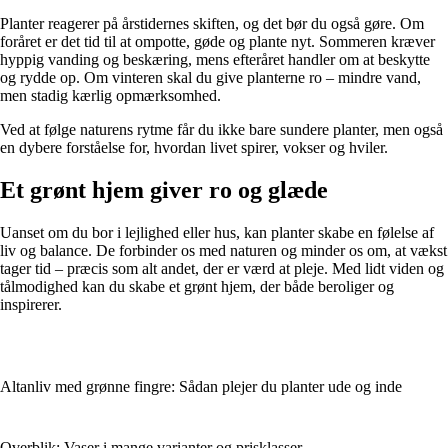
Planter reagerer på årstidernes skiften, og det bør du også gøre. Om
foråret er det tid til at ompotte, gøde og plante nyt. Sommeren kræver
hyppig vanding og beskæring, mens efteråret handler om at beskytte
og rydde op. Om vinteren skal du give planterne ro – mindre vand,
men stadig kærlig opmærksomhed.
Ved at følge naturens rytme får du ikke bare sundere planter, men også
en dybere forståelse for, hvordan livet spirer, vokser og hviler.
Et grønt hjem giver ro og glæde
Uanset om du bor i lejlighed eller hus, kan planter skabe en følelse af
liv og balance. De forbinder os med naturen og minder os om, at vækst
tager tid – præcis som alt andet, der er værd at pleje. Med lidt viden og
tålmodighed kan du skabe et grønt hjem, der både beroliger og
inspirerer.
Altanliv med grønne fingre: Sådan plejer du planter ude og inde
Overblik: Vaser i mange varianter og prisklasser