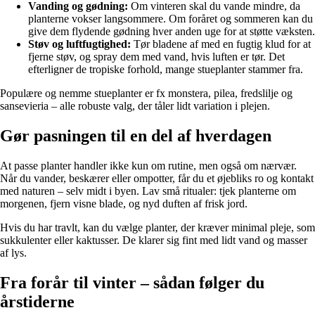
Vanding og gødning:
Om vinteren skal du vande mindre, da
planterne vokser langsommere. Om foråret og sommeren kan du
give dem flydende gødning hver anden uge for at støtte væksten.
Støv og luftfugtighed:
Tør bladene af med en fugtig klud for at
fjerne støv, og spray dem med vand, hvis luften er tør. Det
efterligner de tropiske forhold, mange stueplanter stammer fra.
Populære og nemme stueplanter er fx monstera, pilea, fredslilje og
sansevieria – alle robuste valg, der tåler lidt variation i plejen.
Gør pasningen til en del af hverdagen
At passe planter handler ikke kun om rutine, men også om nærvær.
Når du vander, beskærer eller ompotter, får du et øjebliks ro og kontakt
med naturen – selv midt i byen. Lav små ritualer: tjek planterne om
morgenen, fjern visne blade, og nyd duften af frisk jord.
Hvis du har travlt, kan du vælge planter, der kræver minimal pleje, som
sukkulenter eller kaktusser. De klarer sig fint med lidt vand og masser
af lys.
Fra forår til vinter – sådan følger du
årstiderne