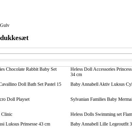
Gulv
f dukkesæt
ies Chocolate Rabbit Baby Set
Heless Doll Accessories Princess 
34 cm
avallino Doll Bath Set Pastel 15
Baby Annabell Aktiv Luksus Cy
ro Doll Playset
Sylvanian Families Baby Merma
 Clinic
Heless Dolls Swimming set Fla
si Luksus Prinsesse 43 cm
Baby Annabell Lille Legeoutfit 