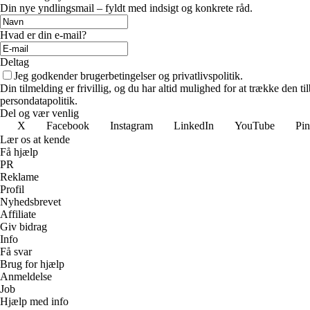
Din nye yndlingsmail – fyldt med indsigt og konkrete råd.
Hvad er din e-mail?
Deltag
Jeg godkender brugerbetingelser og privatlivspolitik.
Din tilmelding er frivillig, og du har altid mulighed for at trække den 
persondatapolitik.
Del og vær venlig
X
Facebook
Instagram
LinkedIn
YouTube
Pin
Lær os at kende
Få hjælp
PR
Reklame
Profil
Nyhedsbrevet
Affiliate
Giv bidrag
Info
Få svar
Brug for hjælp
Anmeldelse
Job
Hjælp med info