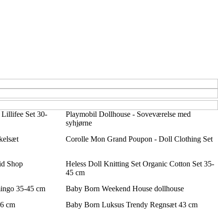
Lillifee Set 30-
Playmobil Dollhouse - Soveværelse med
syhjørne
kelsæt
Corolle Mon Grand Poupon - Doll Clothing Set
id Shop
Heless Doll Knitting Set Organic Cotton Set 35-
45 cm
mingo 35-45 cm
Baby Born Weekend House dollhouse
36 cm
Baby Born Luksus Trendy Regnsæt 43 cm