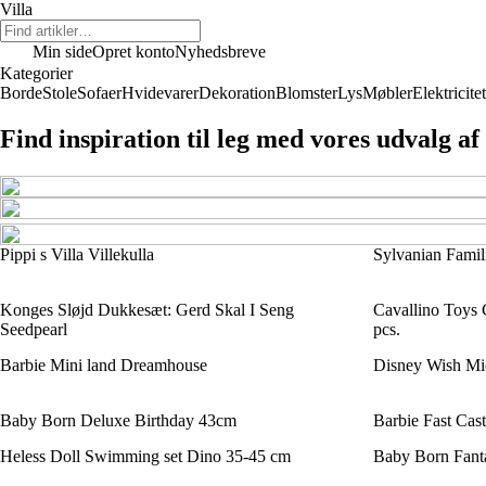
Villa
Min side
Opret konto
Nyhedsbreve
Kategorier
Borde
Stole
Sofaer
Hvidevarer
Dekoration
Blomster
Lys
Møbler
Elektricitet
Find inspiration til leg med vores udvalg a
Pippi s Villa Villekulla
Sylvanian Famil
Konges Sløjd Dukkesæt: Gerd Skal I Seng
Cavallino Toys C
Seedpearl
pcs.
Barbie Mini land Dreamhouse
Disney Wish Mic
Baby Born Deluxe Birthday 43cm
Barbie Fast Cast
Heless Doll Swimming set Dino 35-45 cm
Baby Born Fanta