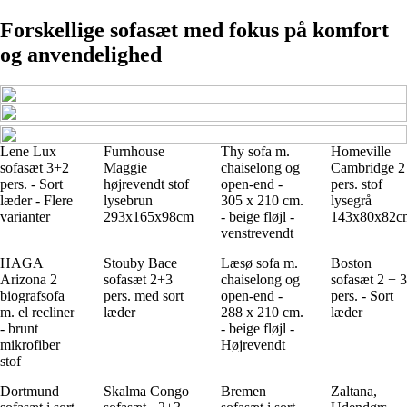
Forskellige sofasæt med fokus på komfort
og anvendelighed
Lene Lux
Furnhouse
Thy sofa m.
Homeville
sofasæt 3+2
Maggie
chaiselong og
Cambridge 2
pers. - Sort
højrevendt stof
open-end -
pers. stof
læder - Flere
lysebrun
305 x 210 cm.
lysegrå
varianter
293x165x98cm
- beige fløjl -
143x80x82c
venstrevendt
HAGA
Stouby Bace
Læsø sofa m.
Boston
Arizona 2
sofasæt 2+3
chaiselong og
sofasæt 2 + 3
biografsofa
pers. med sort
open-end -
pers. - Sort
m. el recliner
læder
288 x 210 cm.
læder
- brunt
- beige fløjl -
mikrofiber
Højrevendt
stof
Dortmund
Skalma Congo
Bremen
Zaltana,