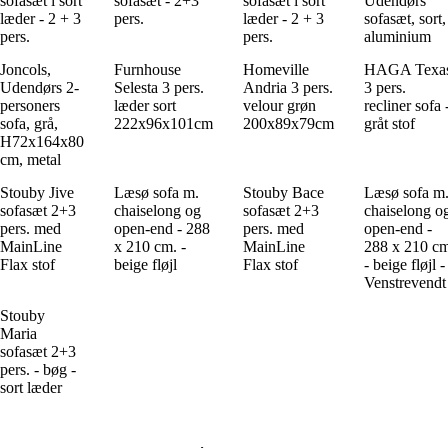
sofasæt i sort
sofasæt - 2+3
sofasæt i sort
Udendørs
læder - 2 + 3
pers.
læder - 2 + 3
sofasæt, sort,
pers.
pers.
aluminium
Joncols,
Furnhouse
Homeville
HAGA Texa
Udendørs 2-
Selesta 3 pers.
Andria 3 pers.
3 pers.
personers
læder sort
velour grøn
recliner sofa 
sofa, grå,
222x96x101cm
200x89x79cm
gråt stof
H72x164x80
cm, metal
Stouby Jive
Læsø sofa m.
Stouby Bace
Læsø sofa m
sofasæt 2+3
chaiselong og
sofasæt 2+3
chaiselong o
pers. med
open-end - 288
pers. med
open-end -
MainLine
x 210 cm. -
MainLine
288 x 210 cm
Flax stof
beige fløjl
Flax stof
- beige fløjl -
Venstrevendt
Stouby
Maria
sofasæt 2+3
pers. - bøg -
sort læder