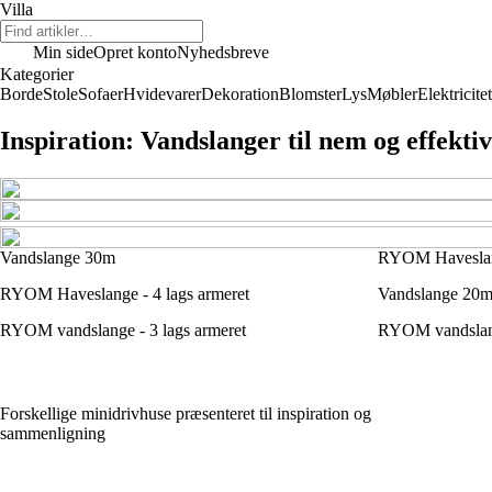
Villa
Min side
Opret konto
Nyhedsbreve
Kategorier
Borde
Stole
Sofaer
Hvidevarer
Dekoration
Blomster
Lys
Møbler
Elektricitet
Inspiration: Vandslanger til nem og effekti
Vandslange 30m
RYOM Haveslang
RYOM Haveslange - 4 lags armeret
Vandslange 20
RYOM vandslange - 3 lags armeret
RYOM vandslang
Forskellige minidrivhuse præsenteret til inspiration og
sammenligning