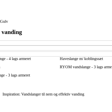
Gulv
v vanding
e - 4 lags armeret
Haveslange m/ koblingssæt
m
RYOM vandslange - 3 lags arme
e - 3 lags armeret
Inspiration: Vandslanger til nem og effektiv vanding