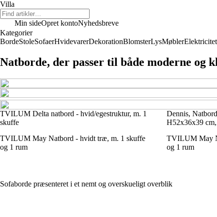
Villa
Min side
Opret konto
Nyhedsbreve
Kategorier
Borde
Stole
Sofaer
Hvidevarer
Dekoration
Blomster
Lys
Møbler
Elektricitet
Natborde, der passer til både moderne og k
TVILUM Delta natbord - hvid/egestruktur, m. 1
Dennis, Natbord
skuffe
H52x36x39 cm, 
TVILUM May Natbord - hvidt træ, m. 1 skuffe
TVILUM May Nat
og 1 rum
og 1 rum
Sofaborde præsenteret i et nemt og overskueligt overblik