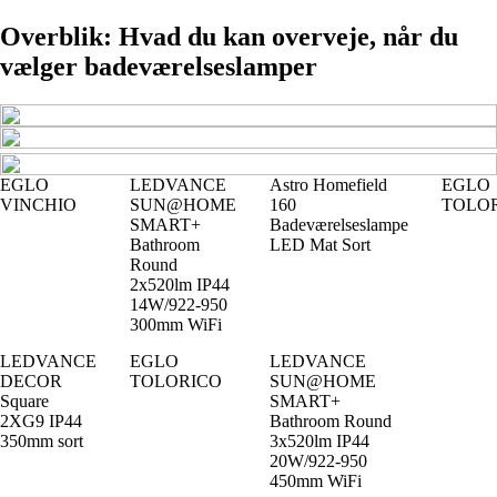
Overblik: Hvad du kan overveje, når du
vælger badeværelseslamper
EGLO
LEDVANCE
Astro Homefield
EGLO
VINCHIO
SUN@HOME
160
TOLO
SMART+
Badeværelseslampe
Bathroom
LED Mat Sort
Round
2x520lm IP44
14W/922-950
300mm WiFi
LEDVANCE
EGLO
LEDVANCE
DECOR
TOLORICO
SUN@HOME
Square
SMART+
2XG9 IP44
Bathroom Round
350mm sort
3x520lm IP44
20W/922-950
450mm WiFi