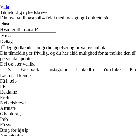
Villa
Tilmeld dig nyhedsbrevet
Din nye yndlingsmail – fyldt med indsigt og konkrete råd.
Hvad er din e-mail?
Deltag
Jeg godkender brugerbetingelser og privatlivspolitik.
Din tilmelding er frivillig, og du har altid mulighed for at trække den 
persondatapolitik.
Del og vær venlig
X
Facebook
Instagram
LinkedIn
YouTube
Pin
Lær os at kende
Få hjælp
PR
Reklame
Profil
Nyhedsbrevet
Affiliate
Giv bidrag
Info
Få svar
Brug for hjælp
Anmeldelse