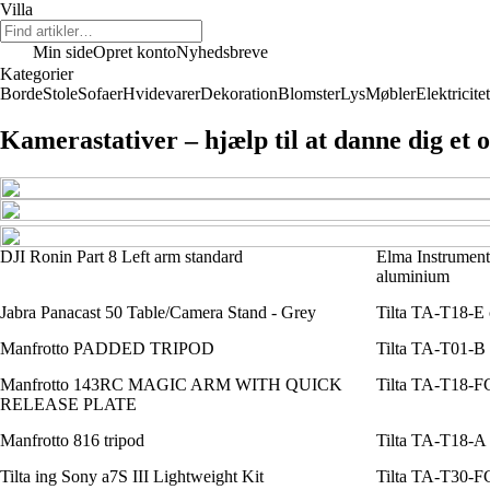
Villa
Min side
Opret konto
Nyhedsbreve
Kategorier
Borde
Stole
Sofaer
Hvidevarer
Dekoration
Blomster
Lys
Møbler
Elektricitet
Kamerastativer – hjælp til at danne dig et 
DJI Ronin Part 8 Left arm standard
Elma Instruments
aluminium
Jabra Panacast 50 Table/Camera Stand - Grey
Tilta TA-T18-E 
Manfrotto PADDED TRIPOD
Tilta TA-T01-B
Manfrotto 143RC MAGIC ARM WITH QUICK
Tilta TA-T18-F
RELEASE PLATE
Manfrotto 816 tripod
Tilta TA-T18-A 
Tilta ing Sony a7S III Lightweight Kit
Tilta TA-T30-F