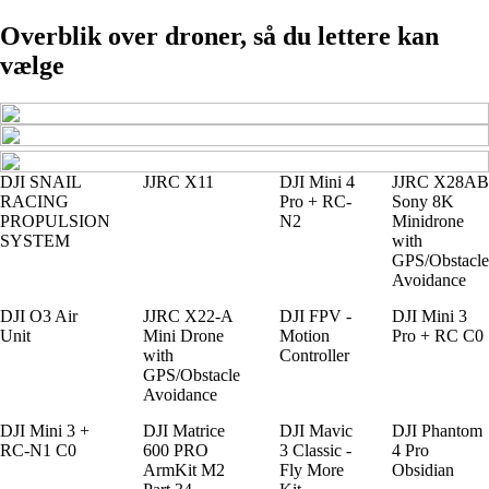
Overblik over droner, så du lettere kan
vælge
DJI SNAIL
JJRC X11
DJI Mini 4
JJRC X28AB
RACING
Pro + RC-
Sony 8K
PROPULSION
N2
Minidrone
SYSTEM
with
GPS/Obstacle
Avoidance
DJI O3 Air
JJRC X22-A
DJI FPV -
DJI Mini 3
Unit
Mini Drone
Motion
Pro + RC C0
with
Controller
GPS/Obstacle
Avoidance
DJI Mini 3 +
DJI Matrice
DJI Mavic
DJI Phantom
RC-N1 C0
600 PRO
3 Classic -
4 Pro
ArmKit M2
Fly More
Obsidian