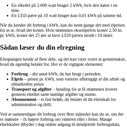
En elkedel på 2.000 watt bruger 2 kWh, hvis den kører i en
time.
En LED-pære på 10 watt bruger kun 0,01 kWh på samme tid.
Når du kender dit forbrug i kWh, kan du nemt gange det med elprisen
for at se, hvad det koster. Hvis strømmen eksempelvis koster 2,50 kr.
pr. kWh, koster det 25 øre at have LED-pæren tændt i 10 timer.
Sådan læser du din elregning
Elregningen består af flere dele, og det kan være svært at gennemskue,
hvad du egentlig betaler for. Her er de vigtigste elementer:
Forbrug
– det antal kWh, du har brugt i perioden.
Elpris
– prisen pr. kWh, som varierer afhængigt af din aftale og
elmarkedets priser.
Transport og afgifter
– betaling for at få strømmen leveret
gennem elnettet samt statslige afgifter og moms.
Abonnement
– et fast beløb, du betaler til dit elselskab for
administration og drift.
Ved at sammenligne dit forbrug over flere måneder kan du se, om der
er mønstre – fx højere forbrug om vinteren eller i ferier. Mange
elselskaber tilbyder i dag online adgang til detaljerede forbrugsdata,