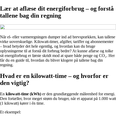
Lær at aflæse dit energiforbrug – og forstå
tallene bag din regning
Når el- eller varmeregningen dumper ind ad brevsprækken, kan tallene
virke uoverskuelige. Kilowatt-timer, afgifter, tariffer og abonnementer
– hvad betyder det hele egentlig, og hvordan kan du bruge
oplysningerne til at forstå dit forbrug bedre? At kunne aflæse og tolke
sit energiforbrug er første skridt mod at spare både penge og CO₂. Her
får du en guide til, hvordan du bliver klogere på tallene bag din
regning.
Hvad er en kilowatt-time – og hvorfor er
den vigtig?
En
kilowatt-time (kWh)
er den grundlæggende måleenhed for energi.
Den fortæller, hvor meget strøm du bruger, når et apparat på 1.000 watt
(1 kilowatt) kører i én time.
Et eksempel: