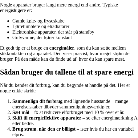
Nogle apparater bruger langt mere energi end andre. Typiske
energislugere er:
Gamle køle- og fryseskabe
Tørretumblere og elradiatorer
Elektroniske apparater, der står på standby
Gulvvarme, der kører konstant
Et godt tip er at bruge en
energimåler
, som du kan sætte mellem
stikkontakten og apparatet. Den viser præcist, hvor meget strøm det
bruger. På den måde kan du finde ud af, hvor du kan spare mest.
Sådan bruger du tallene til at spare energi
Når du kender dit forbrug, kan du begynde at handle på det. Her er
nogle enkle skridt:
Sammenlign dit forbrug
med lignende husstande – mange
energiselskaber tilbyder sammenligningsværktøjer.
Sæt mål
– fx at reducere elforbruget med 10 % over et år.
Skift til energieffektive apparater
– se efter energimærkning A
eller bedre.
Brug strøm, når den er billigst
– især hvis du har en variabel
elpris.