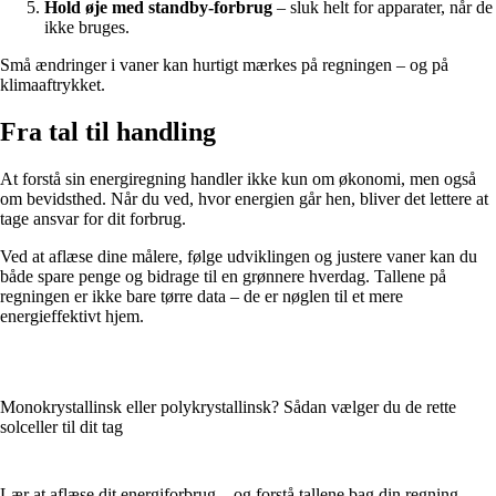
Hold øje med standby-forbrug
– sluk helt for apparater, når de
ikke bruges.
Små ændringer i vaner kan hurtigt mærkes på regningen – og på
klimaaftrykket.
Fra tal til handling
At forstå sin energiregning handler ikke kun om økonomi, men også
om bevidsthed. Når du ved, hvor energien går hen, bliver det lettere at
tage ansvar for dit forbrug.
Ved at aflæse dine målere, følge udviklingen og justere vaner kan du
både spare penge og bidrage til en grønnere hverdag. Tallene på
regningen er ikke bare tørre data – de er nøglen til et mere
energieffektivt hjem.
Monokrystallinsk eller polykrystallinsk? Sådan vælger du de rette
solceller til dit tag
Lær at aflæse dit energiforbrug – og forstå tallene bag din regning