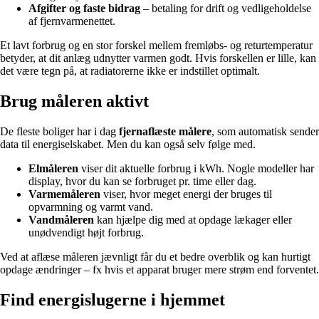
Afgifter og faste bidrag
– betaling for drift og vedligeholdelse
af fjernvarmenettet.
Et lavt forbrug og en stor forskel mellem fremløbs- og returtemperatur
betyder, at dit anlæg udnytter varmen godt. Hvis forskellen er lille, kan
det være tegn på, at radiatorerne ikke er indstillet optimalt.
Brug måleren aktivt
De fleste boliger har i dag
fjernaflæste målere
, som automatisk sender
data til energiselskabet. Men du kan også selv følge med.
Elmåleren
viser dit aktuelle forbrug i kWh. Nogle modeller har
display, hvor du kan se forbruget pr. time eller dag.
Varmemåleren
viser, hvor meget energi der bruges til
opvarmning og varmt vand.
Vandmåleren
kan hjælpe dig med at opdage lækager eller
unødvendigt højt forbrug.
Ved at aflæse måleren jævnligt får du et bedre overblik og kan hurtigt
opdage ændringer – fx hvis et apparat bruger mere strøm end forventet.
Find energislugerne i hjemmet